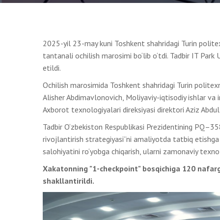
2025-yil 23-may kuni Toshkent shahridagi Turin polite
tantanali ochilish marosimi bo‘lib o‘tdi. Tadbir IT Par
etildi.
Ochilish marosimida Toshkent shahridagi Turin politexni
Alisher Abdimavlonovich, Moliyaviy-iqtisodiy ishlar va
Axborot texnologiyalari direksiyasi direktori Aziz Abdull
Tadbir O‘zbekiston Respublikasi Prezidentining PQ–358-
rivojlantirish strategiyasi”ni amaliyotda tatbiq etishga 
salohiyatini ro‘yobga chiqarish, ularni zamonaviy texno
Xakatonning "1-checkpoint" bosqichiga 120 nafarga
shakllantirildi.