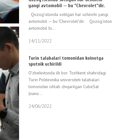
yangi avtomobil — bu "Chevrolet"dir.
Qozog'istonda sotilgan har uchinchi yangi
avtomobil — bu "Chevrolet"dir. Qozog'iston
avtomobil bi...
14/11/2022
Turin talabalari tomonidan koinotga
sputnik uchirildi
O‘zbekistonda ilk bor Toshkent shahridagi
Turin Politexnika universiteti talabalari
tomonidan ishlab chiqarilgan CubeSat
(nano...
24/06/2022