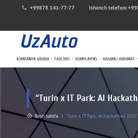
+99878 141-77-77
Ishonch telefoni
+99
phone
KOMPANIYA HAQIDA
FAOLIYAT
KOMPLAYENS
RAQAMLI HUKUMAT
“Turin x IT Park: AI Hackath
Bosh sahifa
“Turin x IT Park: AI Hackathon 2025” 