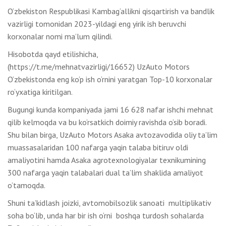
O‘zbekiston Respublikasi Kambag‘allikni qisqartirish va bandlik
vazirligi tomonidan 2023-yildagi eng yirik ish beruvchi
korxonalar nomi ma’lum qilindi.
Hisobotda qayd etilishicha,
(https://t.me/mehnatvazirligi/16652) UzAuto Motors
O‘zbekistonda eng ko‘p ish o‘rnini yaratgan Top-10 korxonalar
ro‘yxatiga kiritilgan.
Bugungi kunda kompaniyada jami 16 628 nafar ishchi mehnat
qilib kelmoqda va bu ko‘rsatkich doimiy ravishda o‘sib boradi.
Shu bilan birga, UzAuto Motors Asaka avtozavodida oliy ta’lim
muassasalaridan 100 nafarga yaqin talaba bitiruv oldi
amaliyotini hamda Asaka agrotexnologiyalar texnikumining
300 nafarga yaqin talabalari dual ta’lim shaklida amaliyot
o‘tamoqda.
Shuni ta’kidlash joizki, avtomobilsozlik sanoati multiplikativ
soha bo‘lib, unda har bir ish o‘rni boshqa turdosh sohalarda