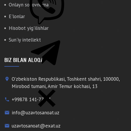
Onlayn so'rovnoma
E'lonlar
Hisobot yig'ilishlar
Sun'iy intellekt
BIZ BILAN ALOQA
O'zbekiston Respublikasi, Toshkent shahri, 100000,
place
Mirobod tumani, Amir Temur ko'chasi, 13
+99878 141-77-77
phone
info@uzavtosanoat.uz
email
uzavtosanoat@exat.uz
email