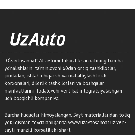
“O‘zavtosanoat” AJ avtomobilsozlik sanoatining barcha
yo‘nalishlarini ta’minlovchi 60dan ortiq tashkilotlar,
jumladan, ishlab chiqarish va mahalliylashtirish
korxonalari, dilerlik tashkilotlari va boshqalar
manfaatlarini ifodalovchi vertikal integratsiyalashgan
uch bosqichli kompaniya.
Barcha huquqlar himoyalangan. Sayt materiallaridan to‘liq
yoki qisman foydalanilganda www.uzavtosanoat.uz veb-
sayti manzili ko‘rsatilishi shart.