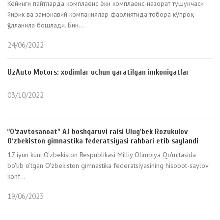
Кейинги пайтларда комплаенс ёки комплаенс-назорат тушунчаси
йирик ва замонавий компаниялар фаолиятида тобора кўпроқ
қўлланила бошлади. Бин...
24/06/2022
UzAuto Motors: xodimlar uchun yaratilgan imkoniyatlar
03/10/2022
“O‘zavtosanoat” AJ boshqaruvi raisi Ulug'bek Rozukulov
O‘zbekiston gimnastika federatsiyasi rahbari etib saylandi
17 iyun kuni O'zbekiston Respublikasi Milliy Olimpiya Qo'mitasida
bo'lib o'tgan O'zbekiston gimnastika federatsiyasining hisobot-saylov
konf...
19/06/2023