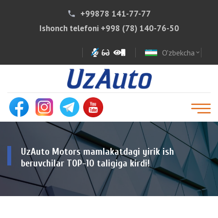
+99878 141-77-77
phone
Ishonch telefoni
+998 (78) 140-76-50
O'zbekcha
expand_more
UzAuto Motors mamlakatdagi yirik ish
beruvchilar TOP-10 taligiga kirdi!