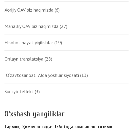
Xorijiy OAV biz haqimizda
(6)
Mahalliy OAV biz haqimizda
(27)
Hisobot hay'at yigilishlar
(19)
Onlayn translatsiya
(28)
“O‘zavtosanoat” AJda yoshlar siyosati
(13)
Sun'iy intellekt
(3)
O'xshash yangiliklar
Тармоқ – ҳимоя остида: UzAutoда компаленс тизими