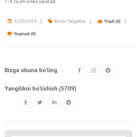
7−8 ta ish o‘rnini yaratadi.
12/05/2024
Bo'lim:
Yangiliklar
Yoqdi (0)
event
local_offer
thumb_up
Yoqmadi (0)
thumb_down
Bizga obuna bo'ling
Yangilikni bo'lishish (5709)