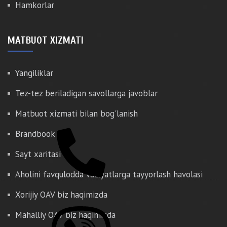
Hamkorlar
MATBUOT XIZMATI
Yangiliklar
Tez-tez beriladigan savollarga javoblar
Matbuot xizmati bilan bog'lanish
Brandbook
Sayt xaritasi
Aholini favqulodda vaziyatlarga tayyorlash havolasi
Xorijiy OAV biz haqimizda
Mahalliy OAV biz haqimizda