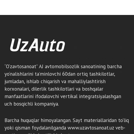
“O‘zavtosanoat” AJ avtomobilsozlik sanoatining barcha
yo‘nalishlarini ta’minlovchi 60dan ortiq tashkilotlar,
jumladan, ishlab chiqarish va mahalliylashtirish
korxonalari, dilerlik tashkilotlari va boshqalar
manfaatlarini ifodalovchi vertikal integratsiyalashgan
uch bosqichli kompaniya.
Barcha huquqlar himoyalangan. Sayt materiallaridan to‘liq
yoki qisman foydalanilganda www.uzavtosanoat.uz veb-