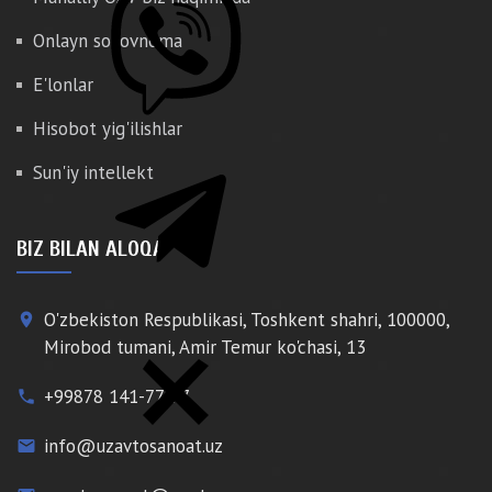
Onlayn so'rovnoma
E'lonlar
Hisobot yig'ilishlar
Sun'iy intellekt
BIZ BILAN ALOQA
O'zbekiston Respublikasi, Toshkent shahri, 100000,
place
Mirobod tumani, Amir Temur ko'chasi, 13
+99878 141-77-77
phone
info@uzavtosanoat.uz
email