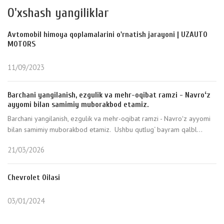
O'xshash yangiliklar
Avtomobil himoya qoplamalarini o'rnatish jarayoni | UZAUTO
MOTORS
11/09/2023
Barchani yangilanish, ezgulik va mehr-oqibat ramzi - Navroʻz
ayyomi bilan samimiy muborakbod etamiz.
Barchani yangilanish, ezgulik va mehr-oqibat ramzi - Navroʻz ayyomi
bilan samimiy muborakbod etamiz. Ushbu qutlug‘ bayram qalbl...
21/03/2026
Chevrolet Oilasi
03/01/2024