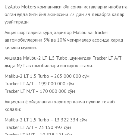
UzAuto Motors компанияси кўп сонли истакларни инобатга
олган ҳолда Янги йил акциясини 22 дан 29 декабрга қадар
узайтиради.
Акция шартларига кўра, харидор Malibu ва Tracker
автомобилларини 5% ва 10% чегирмалар асосида харид
қилиши мумкин.
Акцияда Malibu-2 LT 1,5 Turbo, шунингдек Tracker LT А/T
ҳамда M/T автомобиллари иштирок этади.
Malibu-2 LT 1,5 Turbo – 265 000 000 сўм
Tracker LT А/T – 199 000 000 сўм
Tracker LT M/T – 170 000 000 сўм
Акциядан фойдаланган харидор қанча пулини тежаб
қолади:
Malibu-2 LT 1,5 Turbo – 13 322 334 сўм
Tracker LT А/T – 23 150 992 сўм
Tracker LT M/T – 19 838 121 сўм