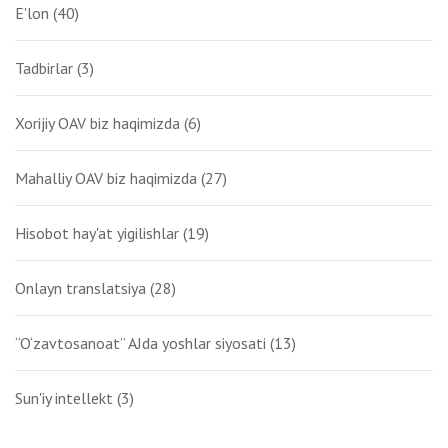
E'lon
(40)
Tadbirlar
(3)
Xorijiy OAV biz haqimizda
(6)
Mahalliy OAV biz haqimizda
(27)
Hisobot hay'at yigilishlar
(19)
Onlayn translatsiya
(28)
“O‘zavtosanoat” AJda yoshlar siyosati
(13)
Sun'iy intellekt
(3)