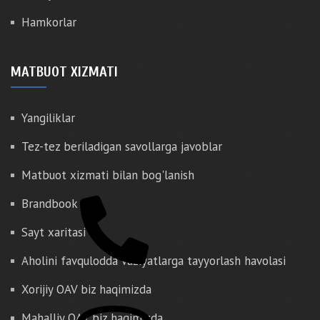
Hamkorlar
MATBUOT XIZMATI
Yangiliklar
Tez-tez beriladigan savollarga javoblar
Matbuot xizmati bilan bog'lanish
Brandbook
Sayt xaritasi
Aholini favqulodda vaziyatlarga tayyorlash havolasi
Xorijiy OAV biz haqimizda
Mahalliy OAV biz haqimizda