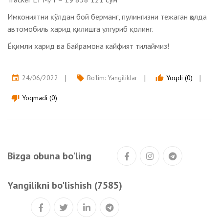
Имкониятни қўлдан бой берманг, пулингизни тежаган ҳолда
автомобиль харид қилишга улгуриб қолинг.
Ёқимли харид ва Байрамона кайфият тилаймиз!
24/06/2022
Bo'lim:
Yangiliklar
Yoqdi (0)
event
local_offer
thumb_up
Yoqmadi (0)
thumb_down
Bizga obuna bo'ling
Yangilikni bo'lishish (7585)