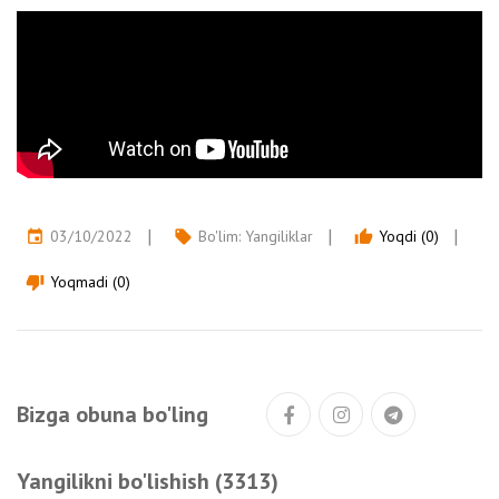
03/10/2022
Bo'lim:
Yangiliklar
Yoqdi (0)
event
local_offer
thumb_up
Yoqmadi (0)
thumb_down
Bizga obuna bo'ling
Yangilikni bo'lishish (3313)