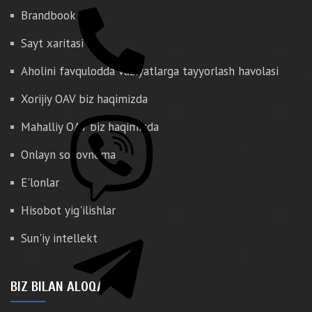
Brandbook
Sayt xaritasi
Aholini favqulodda vaziyatlarga tayyorlash havolasi
Xorijiy OAV biz haqimizda
Mahalliy OAV biz haqimizda
Onlayn so'rovnoma
E'lonlar
Hisobot yig'ilishlar
Sun'iy intellekt
BIZ BILAN ALOQA