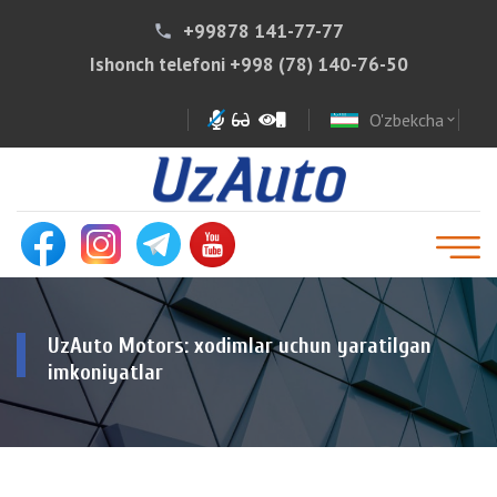
+99878 141-77-77
phone
Ishonch telefoni
+998 (78) 140-76-50
O'zbekcha
expand_more
UzAuto Motors: xodimlar uchun yaratilgan
imkoniyatlar