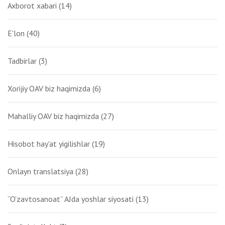
Axborot xabari
(14)
E'lon
(40)
Tadbirlar
(3)
Xorijiy OAV biz haqimizda
(6)
Mahalliy OAV biz haqimizda
(27)
Hisobot hay'at yigilishlar
(19)
Onlayn translatsiya
(28)
“O‘zavtosanoat” AJda yoshlar siyosati
(13)