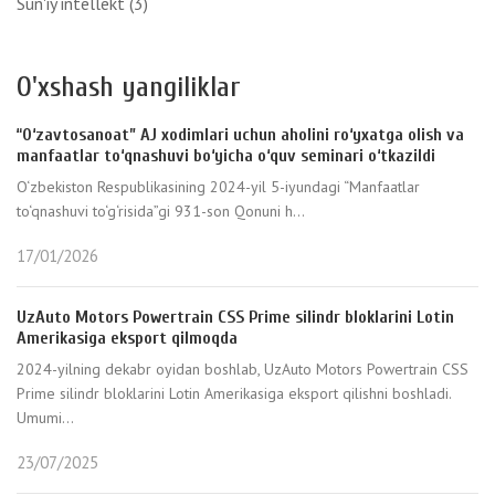
Sun'iy intellekt
(3)
O'xshash yangiliklar
“O‘zavtosanoat” AJ xodimlari uchun aholini ro‘yxatga olish va
manfaatlar to‘qnashuvi bo‘yicha o‘quv seminari o‘tkazildi
O‘zbekiston Respublikasining 2024-yil 5-iyundagi “Manfaatlar
to‘qnashuvi to‘g‘risida”gi 931-son Qonuni h...
17/01/2026
UzAuto Motors Powertrain CSS Prime silindr bloklarini Lotin
Amerikasiga eksport qilmoqda
2024-yilning dekabr oyidan boshlab, UzAuto Motors Powertrain CSS
Prime silindr bloklarini Lotin Amerikasiga eksport qilishni boshladi.
Umumi...
23/07/2025