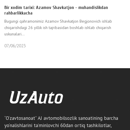
Bir xodim tarixi: Azamov Shavkatjon - muhandislikdan
rahbarlikkacha
Bugungi qahramonimiz Azamov Shavkatjon Begjonovich ishlab
chiqarishdagi 26 yillik ish tajribasidan boshlab ishlab chiqarish
uskunalari...
07/06/2023
“O‘zavtosanoat” AJ avtomobilsozlik sanoatining barcha
yo‘nalishlarini ta’minlovchi 60dan ortiq tashkilotlar,