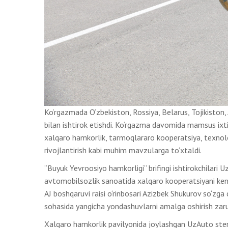
Ko‘rgazmada O‘zbekiston, Rossiya, Belarus, Tojikiston,
bilan ishtirok etishdi. Ko‘rgazma davomida mamsus ixtis
xalqaro hamkorlik, tarmoqlararo kooperatsiya, texnolog
rivojlantirish kabi muhim mavzularga to‘xtaldi.
“Buyuk Yevroosiyo hamkorligi” brifingi ishtirokchilari 
avtomobilsozlik sanoatida xalqaro kooperatsiyani keng
AJ boshqaruvi raisi o‘rinbosari Azizbek Shukurov so‘zg
sohasida yangicha yondashuvlarni amalga oshirish zarurl
Xalqaro hamkorlik pavilyonida joylashgan UzAuto st