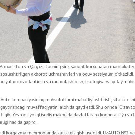
 Armaniston va Qirg‘izistonning yirik sanoat korxonalari mamlakat va
oslashtirilgan axborot uchrashuvlari va o‘quv sessiyalari o‘tkazildi
iyalarni rivojlantirish va raqamlashtirish, ekologiya va qulay muhit
UzAuto kompaniyasining mahsulotlarni mahalliylashtirish, sifatni oshi
aytirishdagi muvaffaqiyatini alohida qayd etdi. Shu o‘rinda “O‘zavt
a chiqib, Yevroosiyo iqtisodiy makonida davlatlararo kooperatsiya va 
igi haqida gapirdi.
endi ko‘rgazma mehmonlarida katta qiziqish uyg‘otdi. UzAUTO №2 v