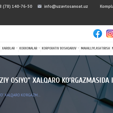
8 (78) 140-76-50
info@uzavtosanoat.uz
Kompla
email
arro
XARIDLAR
KORXONALAR
KORPORATIV BOSHQARUV
MAHALLIYLASHTIRISH
IY OSIYO” XALQARO KO’RGAZMASIDA I
O” XALQARO KO’RGAZM...