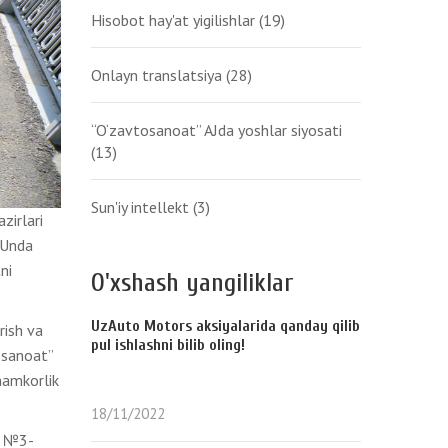
Hisobot hay'at yigilishlar
(19)
Onlayn translatsiya
(28)
“O‘zavtosanoat” AJda yoshlar siyosati
(13)
Sun'iy intellekt
(3)
zirlari
. Unda
ni
O'xshash yangiliklar
UzAuto Motors aksiyalarida qanday qilib
rish va
pul ishlashni bilib oling!
osanoat”
hamkorlik
18/11/2022
a №3-