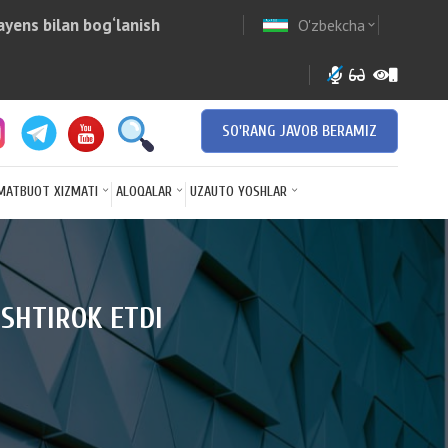
yens bilan bog‘lanish
O'zbekcha
w
expand_more
SO'RANG JAVOB BERAMIZ
MATBUOT XIZMATI
ALOQALAR
UZAUTO YOSHLAR
SHTIROK ETDI