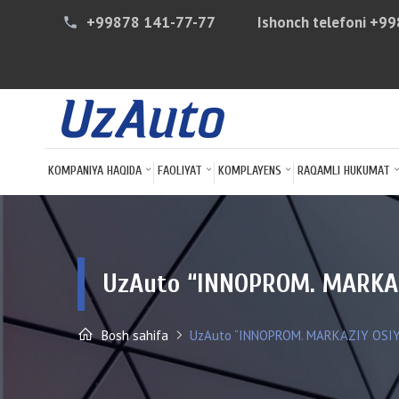
+99878 141-77-77
Ishonch telefoni
+99
phone
KOMPANIYA HAQIDA
FAOLIYAT
KOMPLAYENS
RAQAMLI HUKUMAT
UzAuto “INNOPROM. MARKAZ
Bosh sahifa
UzAuto “INNOPROM. MARKAZIY OSIY