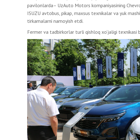
pavilonlarda– UzAuto Motors kompaniyasining Chevrol
ISUZU avtobus, pikap, maxsus texnikalar va yuk mashi
tirkamalarni namoyish etdi.
Fermer va tadbirkorlar turli qishloq xo‘jaligi texnikasi b