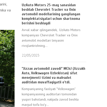
rini,
UzAuto Motors 25-may sanasidan
boshlab Chevrolet Tracker va Onix
nika va
avtomobil modellarining yangilangan
komplektatsiyalari uchun shartnoma
berishni boshlaydi
Avval xabar qilinganidek, UzAuto Motors
kompaniyasi Chevrolet Tracker va Onix
avtomobil modellari liniyasini
rivojlantirishning...
22/05/2023
"Jizzax avtomobil zavodi" MChJ (Jizzakh
Auto, Volkswagen Uzbekistan) sifat
menejmenti tizimi va mahsulot
auditidan muvaffaqiyatli o'tdi.
Kompaniyaning faoliyati "Volkswagen"
kompaniyasining auditorlari tomonidan
yuqori baholandi, natijada zavod beshta
mavjud toifa bo'y...