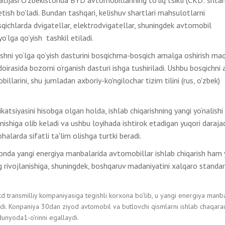
 etish bo'ladi. Bundan tashqari, kelishuv shartlari mahsulotlarni
bosqichlarda dvigatellar, elektrodvigatellar, shuningdek avtomobil
’lga qo’yish tashkil etiladi.
arishni yo‘lga qo‘yish dasturini bosqichma-bosqich amalga oshirish ma
irasida bozorni o‘rganish dasturi ishga tushiriladi. Ushbu bosqichni
arini, shu jumladan axboriy-ko'ngilochar tizim tilini (rus, o'zbek)
atsiyasini hisobga olgan holda, ishlab chiqarishning yangi yo‘nalish
ishiga olib keladi va ushbu loyihada ishtirok etadigan yuqori daraja
larda sifatli ta'lim olishga turtki beradi.
onda yangi energiya manbalarida avtomobillar ishlab chiqarish ham 
ing rivojlanishiga, shuningdek, boshqaruv madaniyatini xalqaro standa
td transmilliy kompaniyasiga tegishli korxona bo’lib, u yangi energiya manb
radi. Konpaniya 30dan ziyod avtomobil va butlovchi qismlarni ishlab chaqara
unyoda1-o’rinni egallaydi.