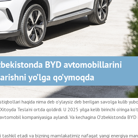
stiqbollari haqida nima deb o'ylaysiz deb berilgan savolga kulib yub
toyda Tesla’ni ortda qoldirdi. U 2025 yilga kelib birinchi o’ringa ko’t
rik avtomobil kompaniyasiga aylandi. Va kechagina O'zbekistonda BYD 
zni tashkil etadi va bizning mamlakatimiz nafaqat yangi energiya man