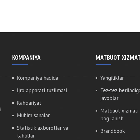
KOMPANIYA
MATBUOT XIZMAT
Kompaniya haqida
Yangiliklar
Ijro apparati tuzilmasi
Tez-tez beriladig
javoblar
Rahbariyat
i
Matbuot xizmati 
Muhim sanalar
bog'lanish
Statistik axborotlar va
Brandbook
tahlillar