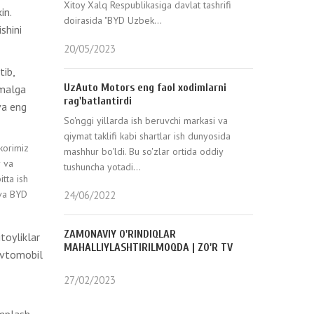
Xitoy Xalq Respublikasiga davlat tashrifi
in.
doirasida "BYD Uzbek...
shini
20/05/2023
tib,
UzAuto Motors eng faol xodimlarni
amalga
rag'batlantirdi
va eng
So'nggi yillarda ish beruvchi markasi va
qiymat taklifi kabi shartlar ish dunyosida
korimiz
mashhur bo'ldi. Bu so'zlar ortida oddiy
r va
tushuncha yotadi...
itta ish
 va BYD
24/06/2022
ZAMONAVIY O'RINDIQLAR
itoyliklar
MAHALLIYLASHTIRILMOQDA | ZO'R TV
 avtomobil
27/02/2023
mplash,