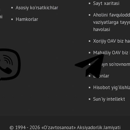
Sayt xaritasi
Asosiy ko'rsatkichlar
a
Aholini favqulod
hi
Hamkorlar
vaziyatlarga tayy
havolasi
Xorijiy OAV biz h
Mahalliy OAV biz
Onlayn so'rovno
E'lonlar
Hisobot yig'ilishl
Sun'iy intellekt
© 1994 - 2026 «O'zavtosanoat» Aksiyadorlik Jamiyati