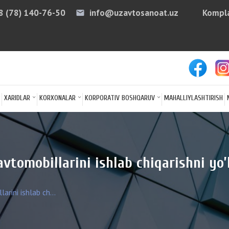
8 (78) 140-76-50
info@uzavtosanoat.uz
Kompla
email
arro
XARIDLAR
KORXONALAR
KORPORATIV BOSHQARUV
MAHALLIYLASHTIRISH
vtomobillarini ishlab chiqarishni yo
rini ishlab ch...