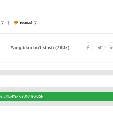
(0)
Yoqmadi (0)
thumb_down
Yangilikni bo'lishish (7807)
GILIKLARGA OBUNA BO'LISH