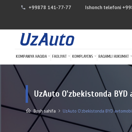
+99878 141-77-77
Ishonch telefoni
+99
phone
KOMPANIYA HAQIDA
FAOLIYAT
KOMPLAYENS
RAQAMLI HUKUMAT
UzAuto O’zbekistonda BYD a
Bosh sahifa
UzAuto O’zbekistonda BYD avtomobilla