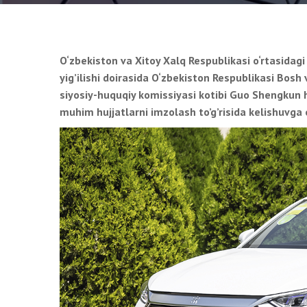
O‘zbekiston va Xitoy Xalq Respublikasi o‘rtasidag
yig’ilishi doirasida O‘zbekiston Respublikasi Bosh
siyosiy-huquqiy komissiyasi kotibi Guo Shengkun 
muhim hujjatlarni imzolash to’g’risida kelishuvga e