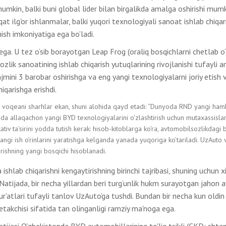
mumkin, balki buni global lider bilan birgalikda amalga oshirishi mumk
t ilg'or ishlanmalar, balki yuqori texnologiyali sanoat ishlab chiqari
sh imkoniyatiga ega bo’ladi.
. U tez o‘sib borayotgan Leap Frog (oraliq bosqichlarni chetlab o‘
ozlik sanoatining ishlab chiqarish yutuqlarining rivojlanishi tufayli 
ajmini 3 barobar oshirishga va eng yangi texnologiyalarni joriy etish 
iqarishga erishdi.
 voqeani sharhlar ekan, shuni alohida qayd etadi: “Dunyoda RND yangi ham
da allaqachon yangi BYD texnologiyalarini o'zlashtirish uchun mutaxassisla
ativ ta'sirini yodda tutish kerak: hisob-kitoblarga ko'ra, avtomobilsozlikdagi b
yangi ish o’rinlarini yaratishga kelganda yanada yuqoriga ko’tariladi. UzAuto
irishning yangi bosqichi hisoblanadi.
ishlab chiqarishni kengaytirishning birinchi tajribasi, shuning uchun x
 Natijada, bir necha yillardan beri turg‘unlik hukm surayotgan jahon
r’atlari tufayli tanlov UzAuto’ga tushdi. Bundan bir necha kun oldin
akchisi sifatida tan olinganligi ramziy ma'noga ega.
tijasi O'zbekistonda BYD avtomobillarining to'liq tsikli (CKD: shta