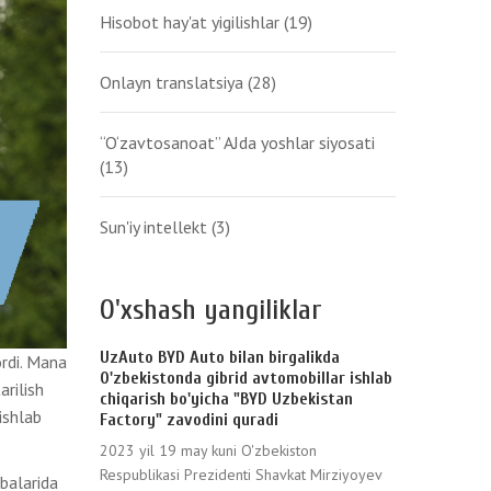
Hisobot hay'at yigilishlar
(19)
Onlayn translatsiya
(28)
“O‘zavtosanoat” AJda yoshlar siyosati
(13)
Sun'iy intellekt
(3)
O'xshash yangiliklar
UzAuto BYD Auto bilan birgalikda
ordi. Mana
O'zbekistonda gibrid avtomobillar ishlab
arilish
chiqarish bo'yicha "BYD Uzbekistan
ishlab
Factory" zavodini quradi
2023 yil 19 may kuni O'zbekiston
Respublikasi Prezidenti Shavkat Mirziyoyev
balarida