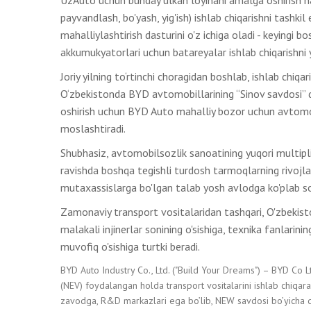
payvandlash, bo'yash, yig'ish) ishlab chiqarishni tashkil
mahalliylashtirish dasturini o'z ichiga oladi - keyingi 
akkumukyatorlari uchun batareyalar ishlab chiqarishni yo
Joriy yilning to‘rtinchi choragidan boshlab, ishlab chiq
O‘zbekistonda BYD avtomobillarining “Sinov savdosi” do
oshirish uchun BYD Auto mahalliy bozor uchun avtomobill
moslashtiradi.
Shubhasiz, avtomobilsozlik sanoatining yuqori multiplik
ravishda boshqa tegishli turdosh tarmoqlarning rivojlan
mutaxassislarga bo'lgan talab yosh avlodga ko'plab soha
Zamonaviy transport vositalaridan tashqari, O'zbekist
malakali injinerlar sonining o'sishiga, texnika fanlarin
muvofiq o'sishiga turtki beradi.
BYD Auto Industry Co., Ltd. ("Build Your Dreams") – BYD Co L
(NEV) foydalangan holda transport vositalarini ishlab chiqa
zavodga, R&D markazlari ega bo’lib, NEW savdosi bo’yicha d