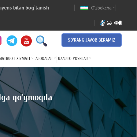
yens bilan bog‘lanish
O'zbekcha
w
expand_more
SO'RANG JAVOB BERAMIZ
MATBUOT XIZMATI
ALOQALAR
UZAUTO YOSHLAR
’lga qo’ymoqda