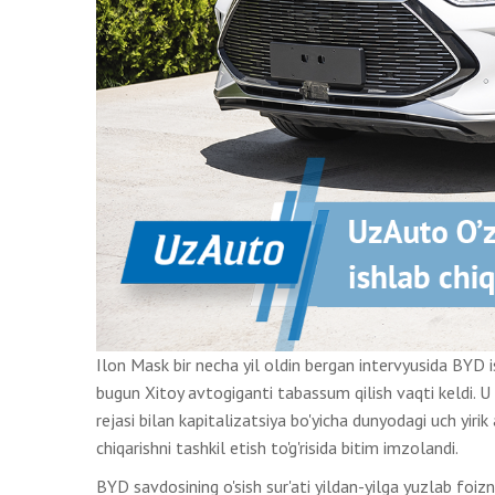
Ilon Mask bir necha yil oldin bergan intervyusida BYD i
bugun Xitoy avtogiganti tabassum qilish vaqti keldi. U Xi
rejasi bilan kapitalizatsiya bo'yicha dunyodagi uch yi
chiqarishni tashkil etish to'g'risida bitim imzolandi.
BYD savdosining o'sish sur'ati yildan-yilga yuzlab foi