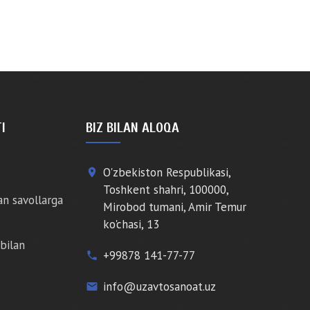
I
BIZ BILAN ALOQA
O'zbekiston Respublikasi,
place
Toshkent shahri, 100000,
an savollarga
Mirobod tumani, Amir Temur
ko'chasi, 13
bilan
+99878 141-77-77
phone
info@uzavtosanoat.uz
email