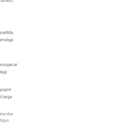
qsadida,
 amalga
i muqarrar
dagi
yuqori
rtlarga
alaridan
digan