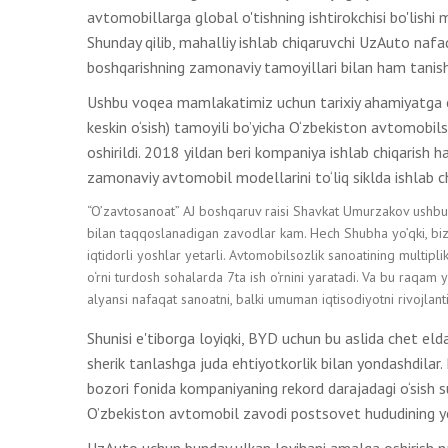
avtomobillarga global o'tishning ishtirokchisi bo'lishi 
Shunday qilib, mahalliy ishlab chiqaruvchi UzAuto nafaqa
boshqarishning zamonaviy tamoyillari bilan ham tanishi
Ushbu voqea mamlakatimiz uchun tarixiy ahamiyatga ega
keskin o‘sish) tamoyili bo’yicha O‘zbekiston avtomobils
oshirildi. 2018 yildan beri kompaniya ishlab chiqarish h
zamonaviy avtomobil modellarini to‘liq siklda ishlab ch
“O’zavtosanoat” AJ boshqaruv raisi Shavkat Umurzakov ushbu
bilan taqqoslanadigan zavodlar kam. Hech Shubha yo’qki, biz
iqtidorli yoshlar yetarli. Avtomobilsozlik sanoatining multiplik
o‘rni turdosh sohalarda 7ta ish o‘rnini yaratadi. Va bu raqam 
alyansi nafaqat sanoatni, balki umuman iqtisodiyotni rivojlant
Shunisi e'tiborga loyiqki, BYD uchun bu aslida chet elda 
sherik tanlashga juda ehtiyotkorlik bilan yondashdilar.
bozori fonida kompaniyaning rekord darajadagi o‘sish su
O’zbekiston avtomobil zavodi postsovet hududining yet
UzAuto uchun bunday ulkan loyihani amalga oshirish na