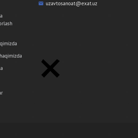
uzavtosanoat@exat.uz
email
da
orlash
aqimizda
 haqimizda
ma
ar