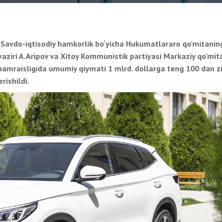
i Savdo-iqtisodiy hamkorlik bo‘yicha Hukumatlararo qo’mitanin
 vaziri A.Aripov va Xitoy Kommunistik partiyasi Markaziy qo’mit
hamraisligida umumiy qiymati 1 mlrd. dollarga teng 100 dan z
rishildi.