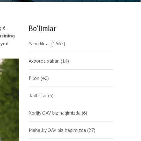
Bo'limlar
g 6-
asining
iyod
Yangiliklar
(1665)
Axborot xabari
(14)
E'lon
(40)
Tadbirlar
(3)
Xorijiy OAV biz haqimizda
(6)
Mahalliy OAV biz haqimizda
(27)