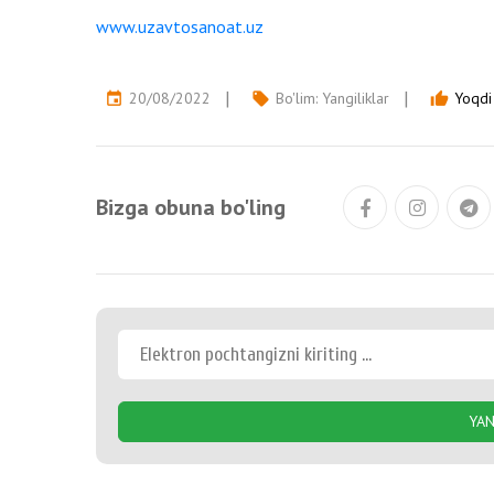
www.uzavtosanoat.uz
20/08/2022
Bo'lim:
Yangiliklar
Yoqdi 
event
local_offer
thumb_up
Bizga obuna bo'ling
YAN