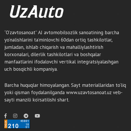
“O‘zavtosanoat” AJ avtomobilsozlik sanoatining barcha
yo‘nalishlarini ta’minlovchi 60dan ortiq tashkilotlar,
jumladan, ishlab chiqarish va mahalliylashtirish
korxonalari, dilerlik tashkilotlari va boshqalar
manfaatlarini ifodalovchi vertikal integratsiyalashgan
uch bosqichli kompaniya.
Barcha huquqlar himoyalangan. Sayt materiallaridan to‘liq
yoki qisman foydalanilganda www.uzavtosanoat.uz veb-
sayti manzili ko‘rsatilishi shart.