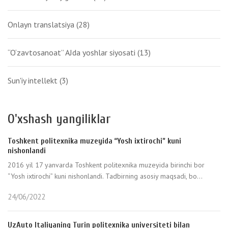
Onlayn translatsiya
(28)
“O‘zavtosanoat” AJda yoshlar siyosati
(13)
Sun'iy intellekt
(3)
O'xshash yangiliklar
Toshkent politexnika muzeyida “Yosh ixtirochi” kuni
nishonlandi
2016 yil 17 yanvarda Toshkent politexnika muzeyida birinchi bor
“Yosh ixtirochi” kuni nishonlandi. Tadbirning asosiy maqsadi, bo...
24/06/2022
UzAuto Italiyaning Turin politexnika universiteti bilan