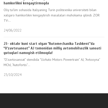
hamkorlikni kengaytirmoqda
Oliy ta'lim sohasida Italiyaning Turin politexnika universiteti bilan
xalqaro hamkorlikni kengaytirish masalalari muhokama qilindi. ZOR
TV-...
24/06/2022
23- oktabr kuni start olgan “Automechanika Tashkent”da
“O‘zavtosanoat” AJ tomonidan milliy avtomobilsozlik sanoati
yutuqlari namoyish etilmoqda!
“O‘zavtosanoat” stendida “UzAuto Motors Powertrain” AJ, “Avtooyna”
MChJ, “Autofortis”...
23/10/2024