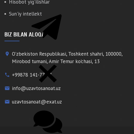
Hisobot yig'ilishlar
Sun'iy intellekt
BIZ BILAN ALOQA
O'zbekiston Respublikasi, Toshkent shahri, 100000,
place
Mirobod tumani, Amir Temur ko'chasi, 13
+99878 141-77-77
phone
info@uzavtosanoat.uz
email
uzavtosanoat@exat.uz
email