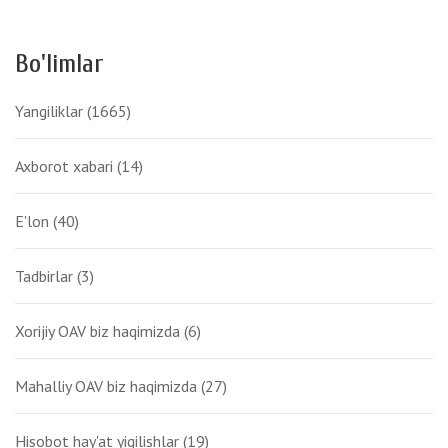
Bo'limlar
Yangiliklar
(1665)
Axborot xabari
(14)
E'lon
(40)
Tadbirlar
(3)
Xorijiy OAV biz haqimizda
(6)
Mahalliy OAV biz haqimizda
(27)
Hisobot hay'at yigilishlar
(19)