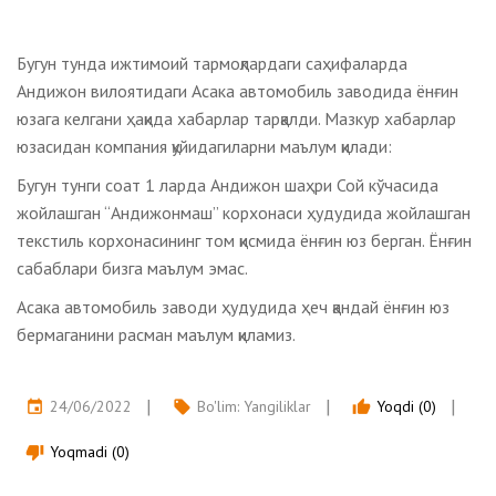
Бугун тунда ижтимоий тармоқлардаги саҳифаларда
Андижон вилоятидаги Асака автомобиль заводида ёнғин
юзага келгани ҳақида хабарлар тарқалди. Мазкур хабарлар
юзасидан компания қуйидагиларни маълум қилади:
Бугун тунги соат 1 ларда Андижон шаҳри Сой кўчасида
жойлашган “Андижонмаш” корхонаси ҳудудида жойлашган
текстиль корхонасининг том қисмида ёнғин юз берган. Ёнғин
сабаблари бизга маълум эмас.
Асака автомобиль заводи ҳудудида ҳеч қандай ёнғин юз
бермаганини расман маълум қиламиз.
24/06/2022
Bo'lim:
Yangiliklar
Yoqdi (0)
event
local_offer
thumb_up
Yoqmadi (0)
thumb_down