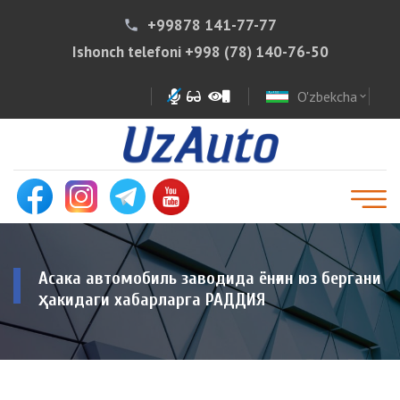
+99878 141-77-77
phone
Ishonch telefoni
+998 (78) 140-76-50
O'zbekcha
expand_more
Асака автомобиль заводида ёнғин юз бергани
ҳакидаги хабарларга РАДДИЯ