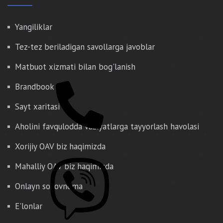
Yangiliklar
Tez-tez beriladigan savollarga javoblar
Matbuot xizmati bilan bog'lanish
Brandbook
Sayt xaritasi
Aholini favqulodda vaziyatlarga tayyorlash havolasi
Xorijiy OAV biz haqimizda
Mahalliy OAV biz haqimizda
Onlayn so'rovnoma
E'lonlar