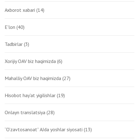
Axborot xabari
(14)
E'lon
(40)
Tadbirlar
(3)
Xorijiy OAV biz haqimizda
(6)
Mahalliy OAV biz haqimizda
(27)
Hisobot hay'at yigilishlar
(19)
Onlayn translatsiya
(28)
“O‘zavtosanoat” AJda yoshlar siyosati
(13)