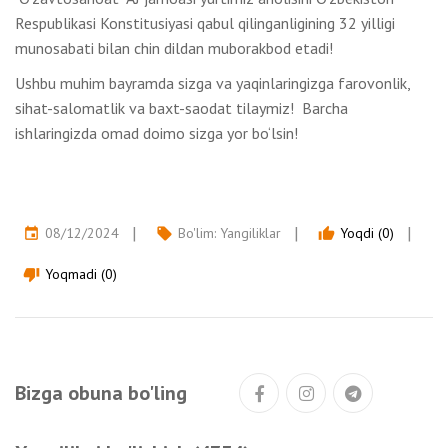
Respublikasi Konstitusiyasi qabul qilinganligining 32 yilligi
munosabati bilan chin dildan muborakbod etadi!
Ushbu muhim bayramda sizga va yaqinlaringizga farovonlik,
sihat-salomatlik va baxt-saodat tilaymiz! Barcha
ishlaringizda omad doimo sizga yor bo‘lsin!
08/12/2024
Bo'lim:
Yangiliklar
Yoqdi (0)
event
local_offer
thumb_up
Yoqmadi (0)
thumb_down
Bizga obuna bo'ling