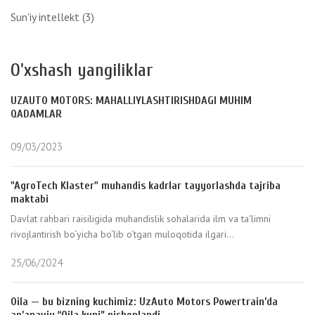
Sun'iy intellekt
(3)
O'xshash yangiliklar
UZAUTO MOTORS: MAHALLIYLASHTIRISHDAGI MUHIM
QADAMLAR
09/03/2023
"AgroTech Klaster" muhandis kadrlar tayyorlashda tajriba
maktabi
Davlat rahbari raisiligida muhandislik sohalarida ilm va ta'limni
rivojlantirish bo‘yicha bo‘lib o‘tgan muloqotida ilgari...
25/06/2024
Oila — bu bizning kuchimiz: UzAuto Motors Powertrain’da