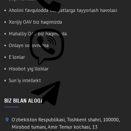
Aholini favqulodda vaziyatlarga tayyorlash havolasi
Xorijiy OAV biz haqimizda
Mahalliy OAV biz haqimizda
Onlayn so'rovnoma
E'lonlar
Hisobot yig'ilishlar
Sun'iy intellekt
BIZ BILAN ALOQA
O'zbekiston Respublikasi, Toshkent shahri, 100000,
place
Mirobod tumani, Amir Temur ko'chasi, 13