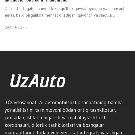
an’anaviy “Oila kuni” nishonlandi
Oila — bu faqatgina uyda bizni qo‘llab-quvvatlaydigan yaqin insonlar
emas, balki birgalikda mehnat qiladigan, quvonch va sinovla...
04/10/2025
“O‘zavtosanoat” AJ avtomobilsozlik sanoatining barcha
yo‘nalishlarini ta’minlovchi 60dan ortiq tashkilotlar,
jumladan, ishlab chiqarish va mahalliylashtirish
korxonalari, dilerlik tashkilotlari va boshqalar
manfaatlarini ifodalovchi vertikal integratsiyalashgan