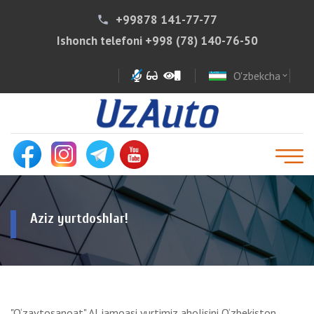
+99878 141-77-77
phone
Ishonch telefoni
+998 (78) 140-76-50
O'zbekcha
expand_more
Aziz yurtdoshlar!
"O‘zavtosanoat" AJ jamoasi yurtimiz aholisini O‘zbekiston