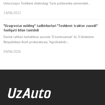
Umurzoqov Toshkent shahridagi Turin politexnika universitet...
24/06/2022
“Uzagrostar xolding” tadbirkorlari “Toshkent traktor zavodi”
faoliyati bilan tanishdi
Davlat rahbari tashabbusi asosida “O‘zavtosanoat” AJ, O‘zbekiston
Respublikasi Bosh prokuraturasi, “Agrobank&r...
04/06/2026