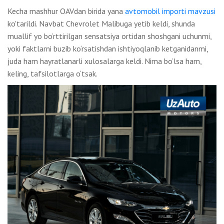
Kecha mashhur OAVdan birida yana
avtomobil importi mavzusi
ko'tarildi. Navbat Chevrolet Malibuga yetib keldi, shunda
muallif yo bo‘rttirilgan sensatsiya ortidan shoshgani uchunmi,
yoki faktlarni buzib ko‘rsatishdan ishtiyoqlanib ketganidanmi,
juda ham hayratlanarli xulosalarga keldi. Nima bo‘lsa ham,
keling, tafsilotlarga o‘tsak.