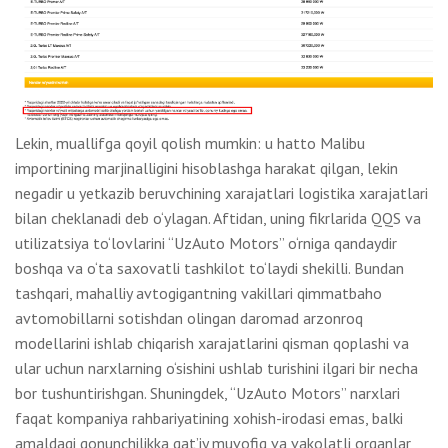
Lekin, muallifga qoyil qolish mumkin: u hatto Malibu
importining marjinalligini hisoblashga harakat qilgan, lekin
negadir u yetkazib beruvchining xarajatlari logistika xarajatlari
bilan cheklanadi deb o‘ylagan. Aftidan, uning fikrlarida QQS va
utilizatsiya to‘lovlarini “UzAuto Motors” o‘rniga qandaydir
boshqa va o‘ta saxovatli tashkilot to‘laydi shekilli. Bundan
tashqari, mahalliy avtogigantning vakillari qimmatbaho
avtomobillarni sotishdan olingan daromad arzonroq
modellarini ishlab chiqarish xarajatlarini qisman qoplashi va
ular uchun narxlarning o‘sishini ushlab turishini ilgari bir necha
bor tushuntirishgan. Shuningdek, “UzAuto Motors” narxlari
faqat kompaniya rahbariyatining xohish-irodasi emas, balki
amaldagi qonunchilikka qat’iy muvofiq va vakolatli organlar