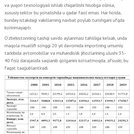
va yuqori texnologiyali ishlab chiqarilishi hisobga olinsa,
xususiy sektor bu yo‘nalishda u qadar faol emas. Har holda,
bunday istakdagi vakillarning navbat poylab turishgani ufqda
ko‘rinmayapti.
O‘zbekistonning tashqi savdo aylanmasi tahliliga kelsak, unda
maqola muallifi so‘nggi 20 yil davomida importning umumiy
tarkibida avtomobillar va muhandislik jihozlarining ulushi 35-
40 foiz darajasida saqlanib qolganini ko‘rsatmoqda, afsuski, bu
faqat taajjublantiradi.