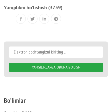
Yangilikni bo'lishish (3759)
YANGILIKLARGA OBUNA BO'LISH
Bo'limlar