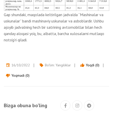
Gap shundaki, maqolada keltirilgan jadvalda “Mashinalar va
uskunalar” bandi mashinaviy uskunalar va asboblardir. Ushbu
ajoyib jadvalning hech bir satrining avtomobillar bilan hech
qanday aloqasi yo‘q, bu, albatta, barcha xulosalarni mutlaqo
noto‘g‘ri qiladi.
16/10/2022
Bo'lim:
Yangiliklar
Yoqdi (0)
event
local_offer
thumb_up
Yoqmadi (0)
thumb_down
Bizga obuna bo'ling