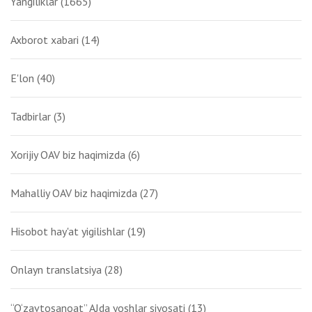
Yangiliklar
(1665)
Axborot xabari
(14)
E'lon
(40)
Tadbirlar
(3)
Xorijiy OAV biz haqimizda
(6)
Mahalliy OAV biz haqimizda
(27)
Hisobot hay'at yigilishlar
(19)
Onlayn translatsiya
(28)
“O‘zavtosanoat” AJda yoshlar siyosati
(13)