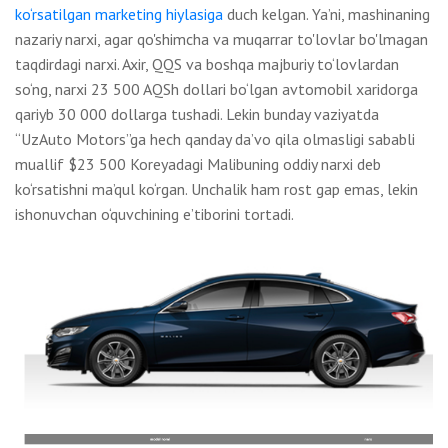
ko‘rsatilgan marketing hiylasiga
duch kelgan. Ya’ni, mashinaning
nazariy narxi, agar qo'shimcha va muqarrar to'lovlar bo'lmagan
taqdirdagi narxi. Axir, QQS va boshqa majburiy to‘lovlardan
so‘ng, narxi 23 500 AQSh dollari bo‘lgan avtomobil xaridorga
qariyb 30 000 dollarga tushadi. Lekin bunday vaziyatda
“UzAuto Motors”ga hech qanday da’vo qila olmasligi sababli
muallif $23 500 Koreyadagi Malibuning oddiy narxi deb
ko‘rsatishni ma’qul ko‘rgan. Unchalik ham rost gap emas, lekin
ishonuvchan o‘quvchining e’tiborini tortadi.