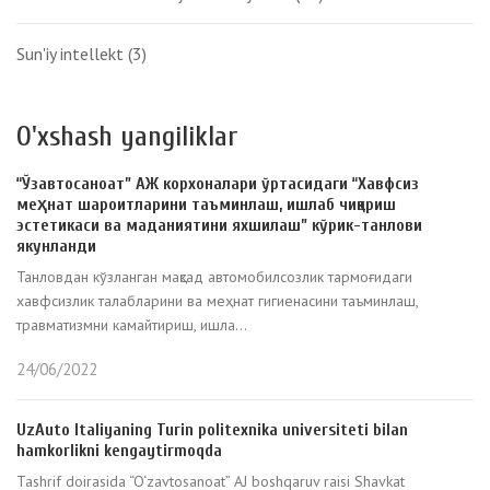
Sun'iy intellekt
(3)
O'xshash yangiliklar
“Ўзавтосаноат” АЖ корхоналари ўртасидаги “Хавфсиз
меҳнат шароитларини таъминлаш, ишлаб чиқариш
эстетикаси ва маданиятини яхшилаш” кўрик-танлови
якунланди
Танловдан кўзланган мақсад автомобилсозлик тармоғидаги
хавфсизлик талабларини ва меҳнат гигиенасини таъминлаш,
травматизмни камайтириш, ишла...
24/06/2022
UzAuto Italiyaning Turin politexnika universiteti bilan
hamkorlikni kengaytirmoqda
Tashrif doirasida “O‘zavtosanoat” AJ boshqaruv raisi Shavkat