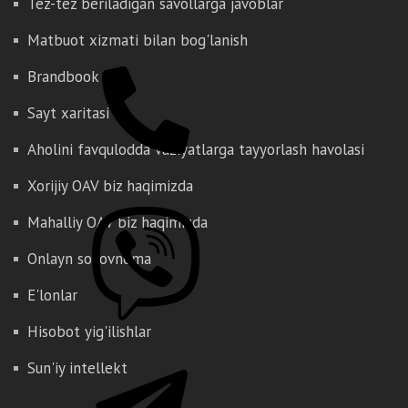
Tez-tez beriladigan savollarga javoblar
Matbuot xizmati bilan bog'lanish
Brandbook
Sayt xaritasi
Aholini favqulodda vaziyatlarga tayyorlash havolasi
Xorijiy OAV biz haqimizda
Mahalliy OAV biz haqimizda
Onlayn so'rovnoma
E'lonlar
Hisobot yig'ilishlar
Sun'iy intellekt