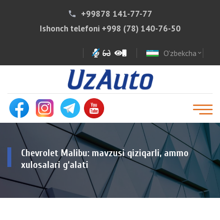
+99878 141-77-77
phone
Ishonch telefoni
+998 (78) 140-76-50
O'zbekcha
expand_more
Chevrolet Malibu: mavzusi qiziqarli, ammo
xulosalari g‘alati