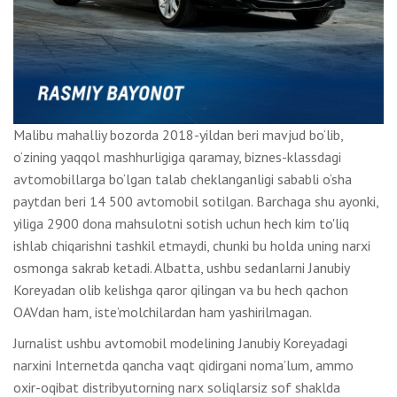
Malibu mahalliy bozorda 2018-yildan beri mavjud bo‘lib,
o‘zining yaqqol mashhurligiga qaramay, biznes-klassdagi
avtomobillarga bo‘lgan talab cheklanganligi sababli o‘sha
paytdan beri 14 500 avtomobil sotilgan. Barchaga shu ayonki,
yiliga 2900 dona mahsulotni sotish uchun hech kim to'liq
ishlab chiqarishni tashkil etmaydi, chunki bu holda uning narxi
osmonga sakrab ketadi. Albatta, ushbu sedanlarni Janubiy
Koreyadan olib kelishga qaror qilingan va bu hech qachon
OAVdan ham, iste’molchilardan ham yashirilmagan.
Jurnalist ushbu avtomobil modelining Janubiy Koreyadagi
narxini Internetda qancha vaqt qidirgani noma’lum, ammo
oxir-oqibat distribyutorning narx soliqlarsiz sof shaklda