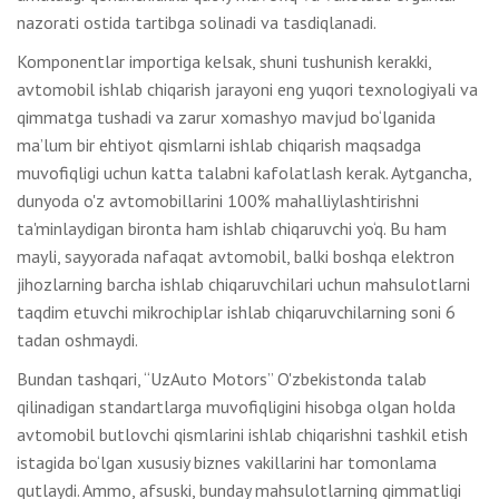
nazorati ostida tartibga solinadi va tasdiqlanadi.
Komponentlar importiga kelsak, shuni tushunish kerakki,
avtomobil ishlab chiqarish jarayoni eng yuqori texnologiyali va
qimmatga tushadi va zarur xomashyo mavjud bo‘lganida
ma’lum bir ehtiyot qismlarni ishlab chiqarish maqsadga
muvofiqligi uchun katta talabni kafolatlash kerak. Aytgancha,
dunyoda o'z avtomobillarini 100% mahalliylashtirishni
ta'minlaydigan bironta ham ishlab chiqaruvchi yo‘q. Bu ham
mayli, sayyorada nafaqat avtomobil, balki boshqa elektron
jihozlarning barcha ishlab chiqaruvchilari uchun mahsulotlarni
taqdim etuvchi mikrochiplar ishlab chiqaruvchilarning soni 6
tadan oshmaydi.
Bundan tashqari, “UzAuto Motors” O'zbekistonda talab
qilinadigan standartlarga muvofiqligini hisobga olgan holda
avtomobil butlovchi qismlarini ishlab chiqarishni tashkil etish
istagida bo‘lgan xususiy biznes vakillarini har tomonlama
qutlaydi. Ammo, afsuski, bunday mahsulotlarning qimmatligi