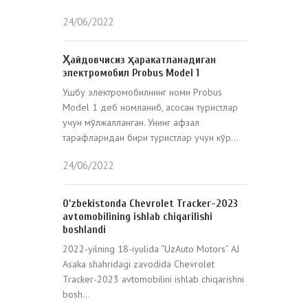
24/06/2022
Ҳайдовчисиз ҳаракатланадиган
электромобил Probus Model 1
Ушбу электромобилнинг номи Probus
Model 1 деб номланиб, асосан туристлар
учун мўлжалланган. Унинг афзал
тарафларидан бири туристлар учун кўр...
24/06/2022
O'zbekistonda Chevrolet Tracker-2023
avtomobilining ishlab chiqarilishi
boshlandi
2022-yilning 18-iyulida “UzAuto Motors” AJ
Asaka shahridagi zavodida Chevrolet
Tracker-2023 avtomobilini ishlab chiqarishni
bosh...