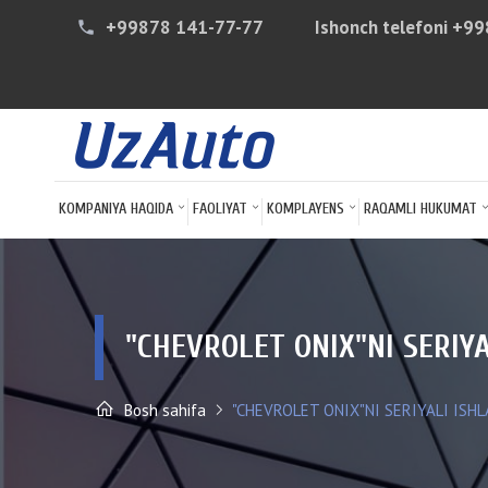
+99878 141-77-77
Ishonch telefoni
+99
phone
KOMPANIYA HAQIDA
FAOLIYAT
KOMPLAYENS
RAQAMLI HUKUMAT
"CHEVROLET ONIX"NI SERIY
Bosh sahifa
"CHEVROLET ONIX"NI SERIYALI ISHL