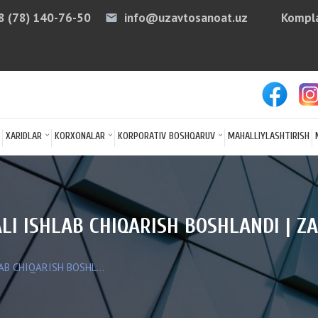
8 (78) 140-76-50
info@uzavtosanoat.uz
Kompla
email
arro
XARIDLAR
KORXONALAR
KORPORATIV BOSHQARUV
MAHALLIYLASHTIRISH
ALI ISHLAB CHIQARISH BOSHLANDI | 
AB CHIQARISH BOSHL...