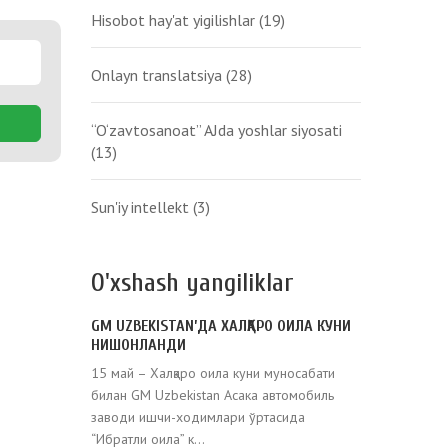
Hisobot hay'at yigilishlar
(19)
Onlayn translatsiya
(28)
“O‘zavtosanoat” AJda yoshlar siyosati
(13)
Sun'iy intellekt
(3)
O'xshash yangiliklar
GM UZBEKISTAN’ДА ХАЛҚАРО ОИЛА КУНИ
НИШОНЛАНДИ
15 май – Халқаро оила куни муносабати
билан GM Uzbekistan Асака автомобиль
заводи ишчи-ходимлари ўртасида
“Ибратли оила” к...