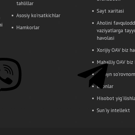
tahlillar
Sayt xaritasi
Asosiy ko'rsatkichlar
a
Aholini favqulod
hi
Hamkorlar
vaziyatlarga tayy
havolasi
Xorijiy OAV biz h
Mahalliy OAV biz
Onlayn so'rovno
E'lonlar
Hisobot yig'ilishl
Sun'iy intellekt