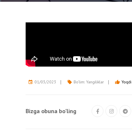
01/03/2023
Bo'lim:
Yangiliklar
Yoqdi 
event
local_offer
thumb_up
Bizga obuna bo'ling