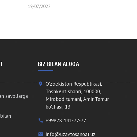
19/07/2022
I
BIZ BILAN ALOQA
O'zbekiston Respublikasi,
place
Toshkent shahri, 100000,
an savollarga
Mirobod tumani, Amir Temur
ko'chasi, 13
bilan
+99878 141-77-77
phone
info@uzavtosanoat.uz
email