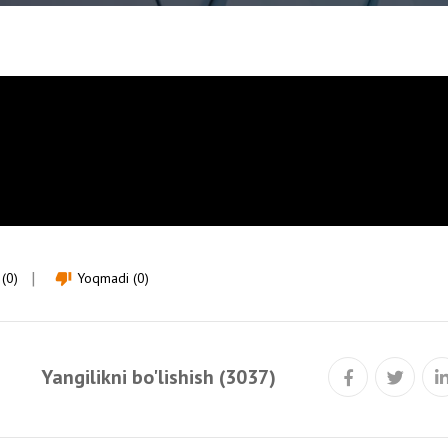
(0)
Yoqmadi (0)
thumb_down
Yangilikni bo'lishish (3037)