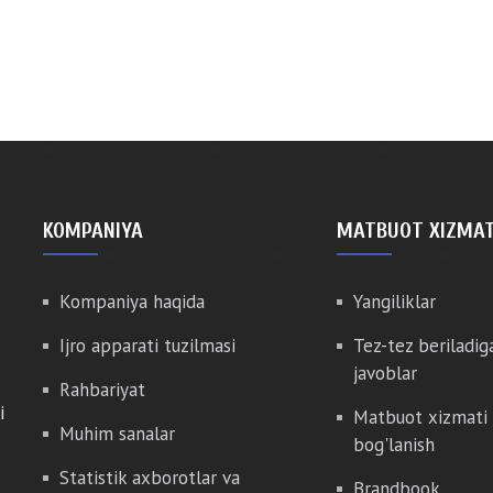
KOMPANIYA
MATBUOT XIZMAT
Kompaniya haqida
Yangiliklar
Ijro apparati tuzilmasi
Tez-tez beriladig
javoblar
Rahbariyat
i
Matbuot xizmati 
Muhim sanalar
bog'lanish
Statistik axborotlar va
Brandbook