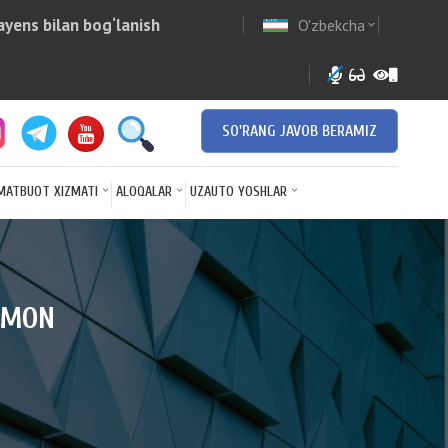
yens bilan bog‘lanish
O'zbekcha
w
expand_more
SO'RANG JAVOB BERAMIZ
MATBUOT XIZMATI
ALOQALAR
UZAUTO YOSHLAR
ZAMON