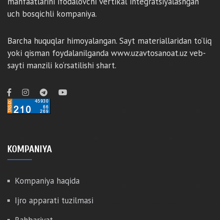
manfaatlarini ifodalovchi vertikal integratsiyalashgan
uch bosqichli kompaniya.
Barcha huquqlar himoyalangan. Sayt materiallaridan to‘liq
yoki qisman foydalanilganda www.uzavtosanoat.uz veb-
sayti manzili ko‘rsatilishi shart.
KOMPANIYA
Kompaniya haqida
Ijro apparati tuzilmasi