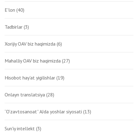
E'lon
(40)
Tadbirlar
(3)
Xorijiy OAV biz haqimizda
(6)
Mahalliy OAV biz haqimizda
(27)
Hisobot hay'at yigilishlar
(19)
Onlayn translatsiya
(28)
“O‘zavtosanoat” AJda yoshlar siyosati
(13)
Sun'iy intellekt
(3)