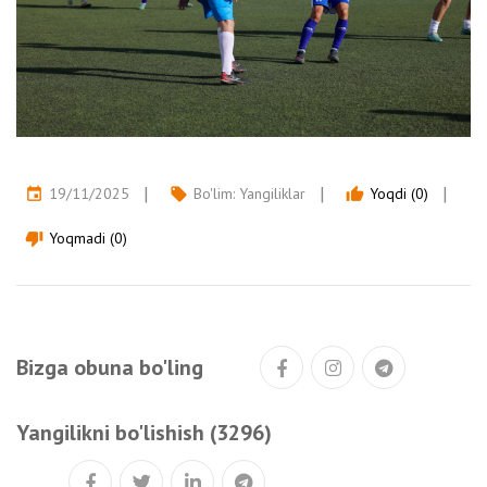
19/11/2025
Bo'lim:
Yangiliklar
Yoqdi (0)
event
local_offer
thumb_up
Yoqmadi (0)
thumb_down
Bizga obuna bo'ling
Yangilikni bo'lishish (3296)