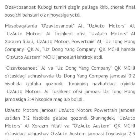
O‘zavtosanoat Kubogi turniri qizg‘in pallaga kirib, chorak final
bosqichi bahslari o‘z nihoyasiga yetdi.
Musobaqalarda "O'zavtosanoat" AJ, “UzAuto Motors” AJ,
“UzAuto Motors” AJ Toshkent ofisi, “UzAuto Motors” AJ
Xorazm filiali, “UzAuto Motors Powertrain” AJ, “Uz Tong Hong
Company” QK AJ, “Uz Dong Yang Company” QK MCHJ hamda
“O'zAuto Austem” MCHJ jamoalari ishtirok etdi.
“O‘zavtosanoat” AJ va “Uz Dong Yang Company” QK MCHJ
o‘rtasidagi uchrashuvda Uz Dong Yang Company jamoasi 0:2
hisobida g‘alaba qozondi. Turnirning navbatdagi o‘yinida
“UzAuto Motors” AJ Toshkent ofisi jamoasi Uz Tong Hong
jamoasiga 2:4 hisobida mag'lub bo'ldi .
UzAuto Motors jamoasi UzAuto Motors Powertrain jamoasi
ustidan 3:2 hisobida g‘alaba qozondi. Shuningdek, “UzAuto
Motors” AJ Xorazm filiali va “O‘zAuto Austem” QK MCHJ
o‘rtasidagi uchrashuv O‘zAuto Austem jamoasi foydasiga 2:3