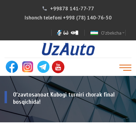
+99878 141-77-77
phone
Ishonch telefoni
+998 (78) 140-76-50
O'zbekcha
expand_more
O‘zavtosanoat Kubogi turniri chorak final
bosqichida!