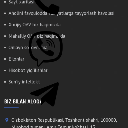
Sayt xaritasi
Aholini favqulodda vaziyatlarga tayyorlash havolasi
Xorijiy OAV biz haqimizda
Mahalliy OAV biz haqimizda
Onlayn so'rovnoma
E'lonlar
Hisobot yig'ilishlar
Sun'iy intellekt
BIZ BILAN ALOQA
O'zbekiston Respublikasi, Toshkent shahri, 100000,
place
Mirobod tumani, Amir Temur ko'chasi, 13