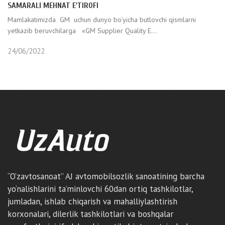
SAMARALI MEHNAT E'TIROFI
Mamlakatimizda GM uchun dunyo bo‘yicha butlovchi qismlarni
yetkazib beruvchilarga «GM Supplier Quality E...
24/06/2022
“O‘zavtosanoat” AJ avtomobilsozlik sanoatining barcha
yo‘nalishlarini ta’minlovchi 60dan ortiq tashkilotlar,
jumladan, ishlab chiqarish va mahalliylashtirish
korxonalari, dilerlik tashkilotlari va boshqalar