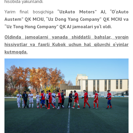
hisobida yakunlandi.
Yarim final bosqichiga
“UzAuto Motors” AJ, “O‘zAuto
Austem” QK MCHJ, “Uz Dong Yang Company” QK MCHJ va
“Uz Tong Hong Company” QK AJ jamoalari yo‘l oldi.
Oldinda jamoalarni yanada shiddatli bahslar, yorqin
hissiyotlar va faxrli Kubok uchun hal qiluvchi o‘yinlar
kutmoqda.