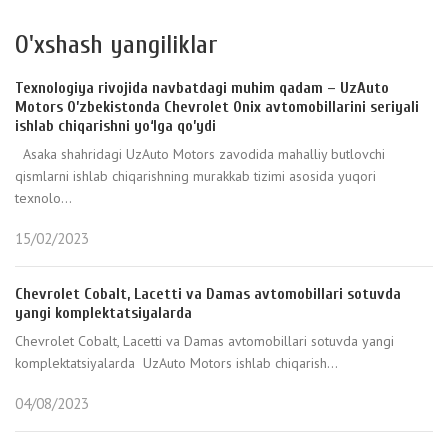
O'xshash yangiliklar
Texnologiya rivojida navbatdagi muhim qadam – UzAuto
Motors O’zbekistonda Chevrolet Onix avtomobillarini seriyali
ishlab chiqarishni yo‘lga qo’ydi
Asaka shahridagi UzAuto Motors zavodida mahalliy butlovchi
qismlarni ishlab chiqarishning murakkab tizimi asosida yuqori
texnolo...
15/02/2023
Chevrolet Cobalt, Lacetti va Damas avtomobillari sotuvda
yangi komplektatsiyalarda
Chevrolet Cobalt, Lacetti va Damas avtomobillari sotuvda yangi
komplektatsiyalarda UzAuto Motors ishlab chiqarish...
04/08/2023