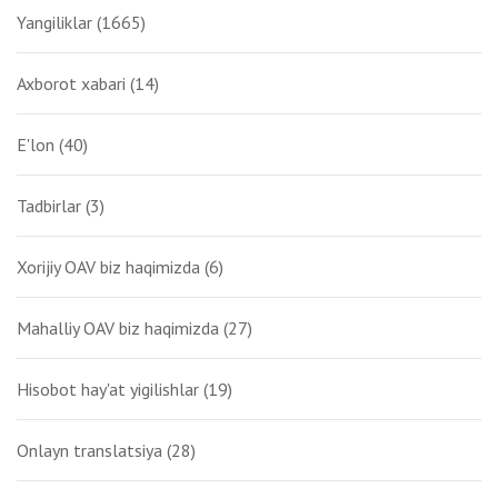
Yangiliklar
(1665)
Axborot xabari
(14)
E'lon
(40)
Tadbirlar
(3)
Xorijiy OAV biz haqimizda
(6)
Mahalliy OAV biz haqimizda
(27)
Hisobot hay'at yigilishlar
(19)
Onlayn translatsiya
(28)