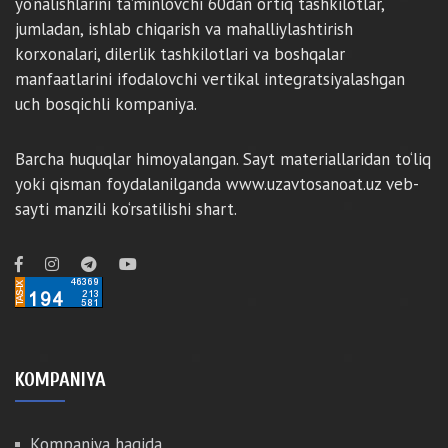
yo‘nalishlarini ta’minlovchi 60dan ortiq tashkilotlar,
jumladan, ishlab chiqarish va mahalliylashtirish
korxonalari, dilerlik tashkilotlari va boshqalar
manfaatlarini ifodalovchi vertikal integratsiyalashgan
uch bosqichli kompaniya.
Barcha huquqlar himoyalangan. Sayt materiallaridan to‘liq
yoki qisman foydalanilganda www.uzavtosanoat.uz veb-
sayti manzili ko‘rsatilishi shart.
KOMPANIYA
Kompaniya haqida