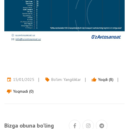
15/01/2025
Bo'lim:
Yangiliklar
Yoqdi (8)
event
local_offer
thumb_up
Yoqmadi (0)
thumb_down
Bizga obuna bo'ling