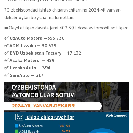
?Oʻzbekistondagi ishlab chiqaruvchilarning 2024-yil yanvar-
dekabr oylari bo‘yicha ma’lumotlari.
➡️Qayd etilgan davrda jami 402 391 dona avtomobil sotilgan:
✅ UzAuto Motors —353 730
✅ ADM Jizzakh — 30 329
✅ BYD Uzbekistan Factory — 17 132
✅ Asaka Motors — 489
✅ Jizzakh Auto — 394
✅ SamAuto — 317