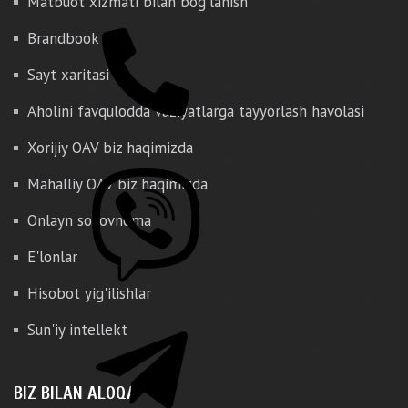
Matbuot xizmati bilan bog'lanish
Brandbook
Sayt xaritasi
Aholini favqulodda vaziyatlarga tayyorlash havolasi
Xorijiy OAV biz haqimizda
Mahalliy OAV biz haqimizda
Onlayn so'rovnoma
E'lonlar
Hisobot yig'ilishlar
Sun'iy intellekt
BIZ BILAN ALOQA