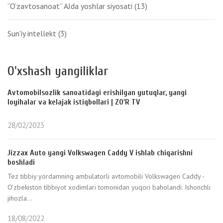
“O‘zavtosanoat” AJda yoshlar siyosati
(13)
Sun'iy intellekt
(3)
O'xshash yangiliklar
Avtomobilsozlik sanoatidagi erishilgan yutuqlar, yangi
loyihalar va kelajak istiqbollari | ZO'R TV
28/02/2023
Jizzax Auto yangi Volkswagen Caddy V ishlab chiqarishni
boshladi
Tez tibbiy yordamning ambulatorli avtomobili Volkswagen Caddy -
O'zbekiston tibbiyot xodimlari tomonidan yuqori baholandi. Ishonchli
jihozla...
18/08/2022