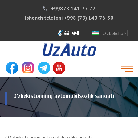
+99878 141-77-77
phone
Ishonch telefoni
+998 (78) 140-76-50
O'zbekcha
expand_more
O‘zbekistonning avtomobilsozlik sanoati
? O‘zbekistonning avtomobilsozlik sanoati: