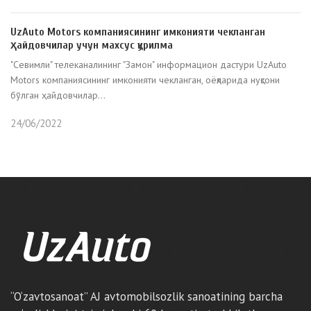
UzAuto Motors компаниясининг имконияти чекланган
ҳайдовчилар учун махсус қурилма
"Севимли" телеканалининг "Замон" информацион дастури UzAuto
Motors компаниясининг имконияти чекланган, оёқларида нуқсони
бўлган ҳайдовчилар...
24/06/2022
“O‘zavtosanoat” AJ avtomobilsozlik sanoatining barcha