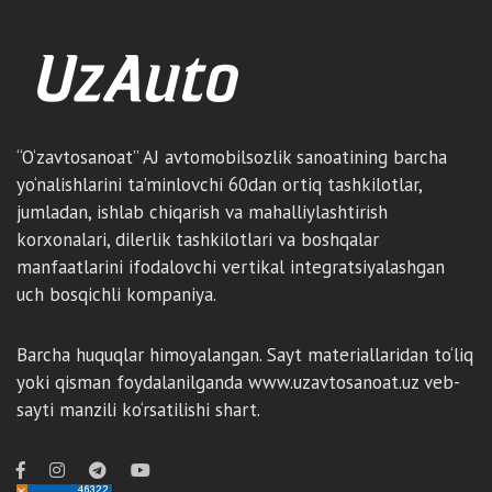
“O‘zavtosanoat” AJ avtomobilsozlik sanoatining barcha
yo‘nalishlarini ta’minlovchi 60dan ortiq tashkilotlar,
jumladan, ishlab chiqarish va mahalliylashtirish
korxonalari, dilerlik tashkilotlari va boshqalar
manfaatlarini ifodalovchi vertikal integratsiyalashgan
uch bosqichli kompaniya.
Barcha huquqlar himoyalangan. Sayt materiallaridan to‘liq
yoki qisman foydalanilganda www.uzavtosanoat.uz veb-
sayti manzili ko‘rsatilishi shart.