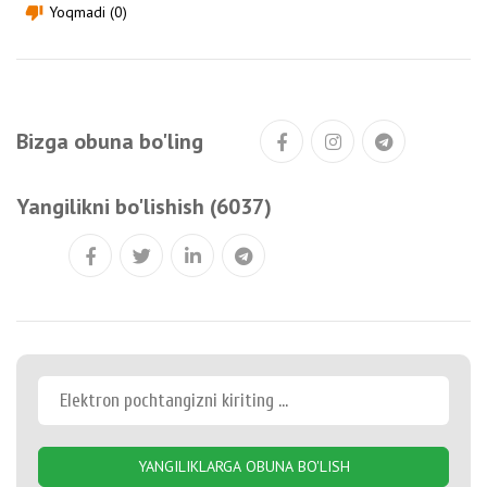
Yoqmadi (0)
thumb_down
Bizga obuna bo'ling
Yangilikni bo'lishish (6037)
YANGILIKLARGA OBUNA BO'LISH