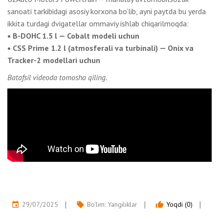
sanoati tarkibidagi asosiy korxona bo‘lib, ayni paytda bu yerda
ikkita turdagi dvigatellar ommaviy ishlab chiqarilmoqda:
• B-DOHC 1.5 l — Cobalt modeli uchun
• CSS Prime 1.2 l (atmosferali va turbinali) — Onix va
Tracker-2 modellari uchun
Batafsil videoda tomosha qiling.
29/07/2025
Bo'lim:
Yangiliklar
Yoqdi (0)
event
local_offer
thumb_up