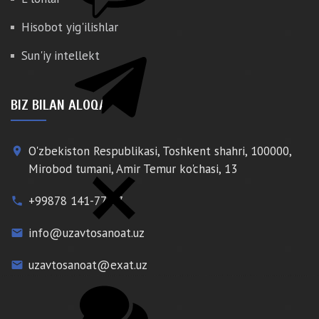
Hisobot yig'ilishlar
Sun'iy intellekt
BIZ BILAN ALOQA
O'zbekiston Respublikasi, Toshkent shahri, 100000,
place
Mirobod tumani, Amir Temur ko'chasi, 13
+99878 141-77-77
phone
info@uzavtosanoat.uz
email
uzavtosanoat@exat.uz
email