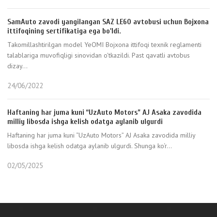
SamAuto zavodi yangilangan SAZ LE60 avtobusi uchun Bojxona
ittifoqining sertifikatiga ega bo'ldi. ⠀
Takomillashtirilgan model YeOMI Bojxona ittifoqi texnik reglamenti
talablariga muvofiqligi sinovidan o'tkazildi. Past qavatli avtobus
dizay...
24/06/2022
Haftaning har juma kuni “UzAuto Motors” AJ Asaka zavodida
milliy libosda ishga kelish odatga aylanib ulgurdi
Haftaning har juma kuni “UzAuto Motors” AJ Asaka zavodida milliy
libosda ishga kelish odatga aylanib ulgurdi. Shunga ko‘r...
02/05/2025