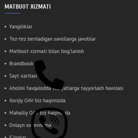
MATBUOT XIZMATI
Yangiliklar
Tez-tez beriladigan savollarga javoblar
Matbuot xizmati bilan bog'lanish
Brandbook
Sayt xaritasi
Aholini favqulodda vaziyatlarga tayyorlash havolasi
Xorijiy OAV biz haqimizda
Mahalliy OAV biz haqimizda
Onlayn so'rovnoma
E'lonlar