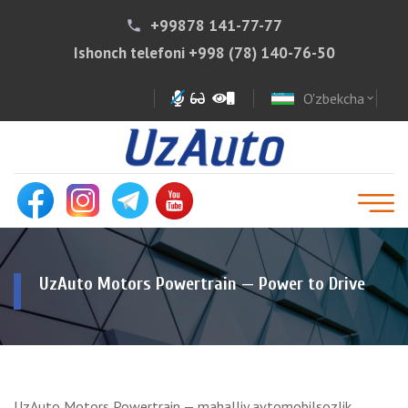
+99878 141-77-77
phone
Ishonch telefoni
+998 (78) 140-76-50
O'zbekcha
expand_more
UzAuto Motors Powertrain — Power to Drive
UzAuto Motors Powertrain — mahalliy avtomobilsozlik