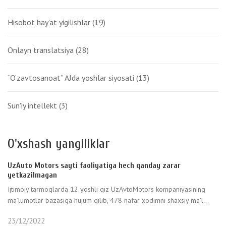
Hisobot hay'at yigilishlar
(19)
Onlayn translatsiya
(28)
“O‘zavtosanoat” AJda yoshlar siyosati
(13)
Sun'iy intellekt
(3)
O'xshash yangiliklar
UzAuto Motors sayti faoliyatiga hech qanday zarar
yetkazilmagan
Ijtimoiy tarmoqlarda 12 yoshli qiz UzAvtoMotors kompaniyasining
ma’lumotlar bazasiga hujum qilib, 478 nafar xodimni shaxsiy ma’l...
23/12/2022