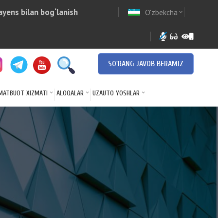
yens bilan bog‘lanish
O'zbekcha
w
expand_more
SO'RANG JAVOB BERAMIZ
MATBUOT XIZMATI
ALOQALAR
UZAUTO YOSHLAR