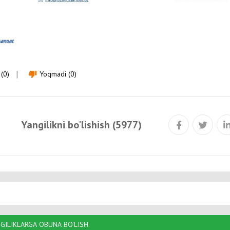
(0)
Yoqmadi (0)
thumb_down
Yangilikni bo'lishish (5977)
GILIKLARGA OBUNA BO'LISH