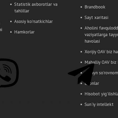
Statistik axborotlar va
Brandbook
tahlillar
Sayt xaritasi
Asosiy ko'rsatkichlar
a
Aholini favqulod
hi
Hamkorlar
vaziyatlarga tayy
havolasi
Xorijiy OAV biz h
Mahalliy OAV biz
Onlayn so'rovno
E'lonlar
Hisobot yig'ilishl
Sun'iy intellekt