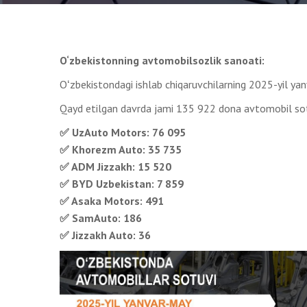
O‘zbekistonning avtomobilsozlik sanoati:
Oʻzbekistondagi ishlab chiqaruvchilarning 2025-yil yan
Qayd etilgan davrda jami 135 922 dona avtomobil sot
✅ UzAuto Motors: 76 095
✅ Khorezm Auto: 35 735
✅ ADM Jizzakh: 15 520
✅ BYD Uzbekistan: 7 859
✅ Asaka Motors: 491
✅ SamAuto: 186
✅ Jizzakh Auto: 36