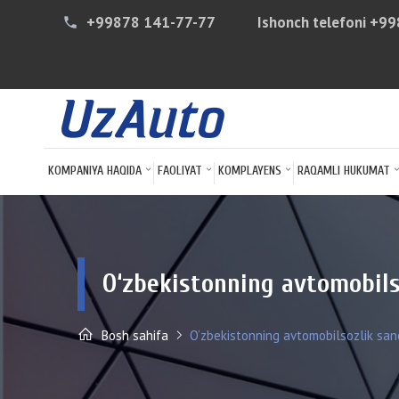
+99878 141-77-77
Ishonch telefoni
+99
phone
KOMPANIYA HAQIDA
FAOLIYAT
KOMPLAYENS
RAQAMLI HUKUMAT
O‘zbekistonning avtomobils
Bosh sahifa
O‘zbekistonning avtomobilsozlik san