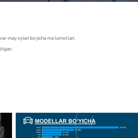
var-may oylari bo‘yicha ma’lumotlari.
ilgan: