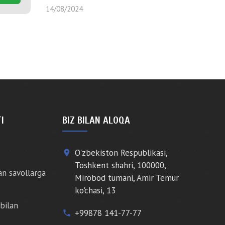
14/08/2024
I
BIZ BILAN ALOQA
O'zbekiston Respublikasi,
place
Toshkent shahri, 100000,
an savollarga
Mirobod tumani, Amir Temur
ko'chasi, 13
bilan
+99878 141-77-77
phone