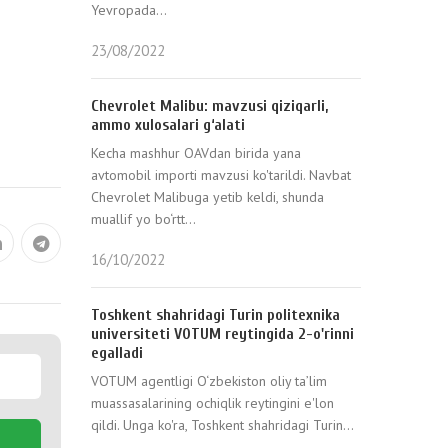
Yevropada...
23/08/2022
Chevrolet Malibu: mavzusi qiziqarli,
ammo xulosalari g‘alati
Kecha mashhur OAVdan birida yana
avtomobil importi mavzusi ko'tarildi. Navbat
Chevrolet Malibuga yetib keldi, shunda
muallif yo bo‘rtt...
16/10/2022
Toshkent shahridagi Turin politexnika
universiteti VOTUM reytingida 2-o'rinni
egalladi
VOTUM agentligi O‘zbekiston oliy ta’lim
muassasalarining ochiqlik reytingini e'lon
qildi. Unga ko'ra, Toshkent shahridagi Turin...