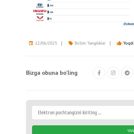
12/06/2025
Bo'lim:
Yangiliklar
Yoqdi 
event
local_offer
thumb_up
Bizga obuna bo'ling
YAN