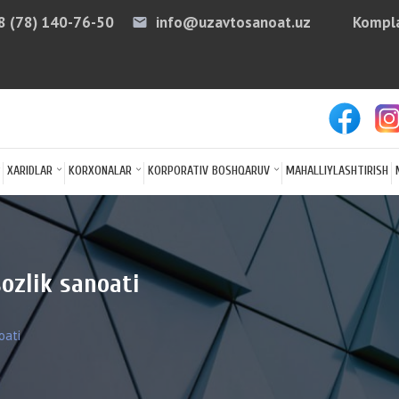
8 (78) 140-76-50
info@uzavtosanoat.uz
Kompla
email
arro
XARIDLAR
KORXONALAR
KORPORATIV BOSHQARUV
MAHALLIYLASHTIRISH
ozlik sanoati
oati