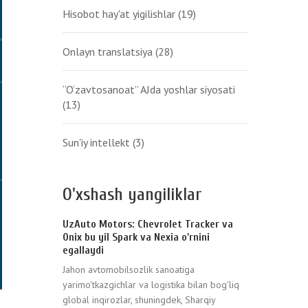
Hisobot hay'at yigilishlar
(19)
Onlayn translatsiya
(28)
“O‘zavtosanoat” AJda yoshlar siyosati
(13)
Sun'iy intellekt
(3)
O'xshash yangiliklar
UzAuto Motors: Chevrolet Tracker va
Onix bu yil Spark va Nexia o'rnini
egallaydi
Jahon avtomobilsozlik sanoatiga
yarimo'tkazgichlar va logistika bilan bog’liq
global inqirozlar, shuningdek, Sharqiy