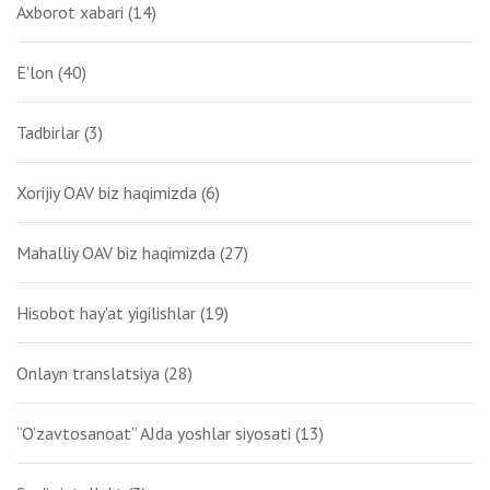
Axborot xabari
(14)
E'lon
(40)
Tadbirlar
(3)
Xorijiy OAV biz haqimizda
(6)
Mahalliy OAV biz haqimizda
(27)
Hisobot hay'at yigilishlar
(19)
Onlayn translatsiya
(28)
“O‘zavtosanoat” AJda yoshlar siyosati
(13)