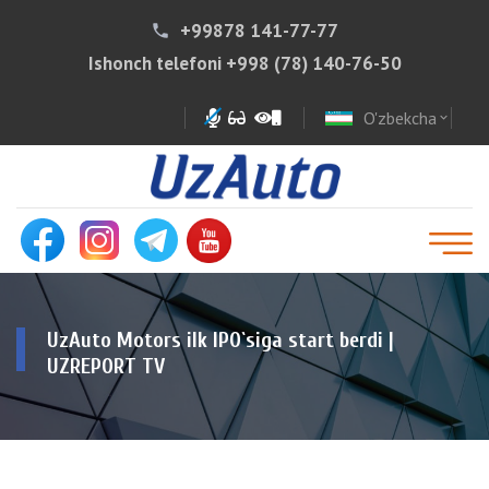
+99878 141-77-77
phone
Ishonch telefoni
+998 (78) 140-76-50
O'zbekcha
expand_more
UzAuto Motors ilk IPO`siga start berdi |
UZREPORT TV