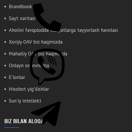
Brandbook
Sayt xaritasi
Aholini favqulodda vaziyatlarga tayyorlash havolasi
Xorijiy OAV biz haqimizda
Mahalliy OAV biz haqimizda
Onlayn so'rovnoma
E'lonlar
Hisobot yig'ilishlar
Sun'iy intellekt
BIZ BILAN ALOQA