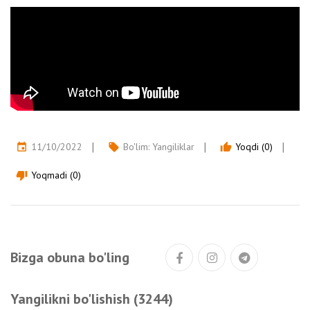
11/10/2022
Bo'lim:
Yangiliklar
Yoqdi (0)
event
local_offer
thumb_up
Yoqmadi (0)
thumb_down
Bizga obuna bo'ling
Yangilikni bo'lishish (3244)