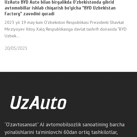
UzAuto BYD Auto bilan birgalikda O'zbekistonda gibrid
avtomobillar ishlab chiqarish bo'yicha "BYD Uzbekistan
Factory" zavodini quradi
2023 yil 19 may kuni O'zbekiston Respublikasi Prezidenti Shavkat
Mirziyoyev Xitoy Xalq Respublikasiga davlat tashrifi doirasida "BYD
Uzbek...
20/05/2023
“O‘zavtosanoat” AJ avtomobilsozlik sanoatining barcha
yo‘nalishlarini ta’minlovchi 60dan ortiq tashkilotlar,