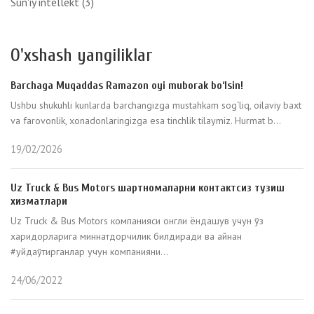
Sun'iy intellekt
(3)
O'xshash yangiliklar
Barchaga Muqaddas Ramazon oyi muborak bo‘lsin!
Ushbu shukuhli kunlarda barchangizga mustahkam sog‘liq, oilaviy baxt
va farovonlik, xonadonlaringizga esa tinchlik tilaymiz. Hurmat b...
19/02/2026
Uz Truck & Bus Motors шартномаларни контактсиз тузиш
хизматлари
Uz Truck & Bus Motors компанияси онгли ёндашув учун ўз
харидорларига миннатдорчилик билдиради ва айнан
#уйдаўтирганлар учун компанияни...
24/06/2022