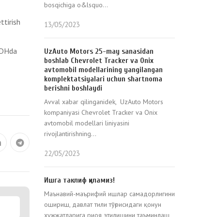
bosqichiga o&lsquo...
ttirish
13/05/2023
MDHda
UzAuto Motors 25-may sanasidan
boshlab Chevrolet Tracker va Onix
avtomobil modellarining yangilangan
komplektatsiyalari uchun shartnoma
berishni boshlaydi
Avval xabar qilinganidek, UzAuto Motors
kompaniyasi Chevrolet Tracker va Onix
avtomobil modellari liniyasini
rivojlantirishning...
22/05/2023
Ишга таклиф қиламиз!
Маънавий-маърифий ишлар самадорлигини
ошириш, давлат тили тўғрисидаги қонун
ҳужжатларига риоя этилишини таъминлаш