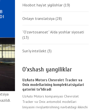
Hisobot hay'at yigilishlar
(19)
Onlayn translatsiya
(28)
“O‘zavtosanoat” AJda yoshlar siyosati
(13)
Sun'iy intellekt
(3)
O'xshash yangiliklar
UzAuto Motors Chevrolet Tracker va
Onix modellarining komplektatsiyalari
qatorini toʻldiradi
atsiya
UzAuto Motors kompaniyasi Chevrolet
azildi.
Tracker va Onix avtomobil modellari
liniyasini rivojlantirishning navbatdagi ikkinchi