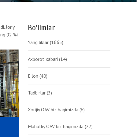
Bo'limlar
i. Joriy
ing 92 %i
Yangiliklar
(1665)
Axborot xabari
(14)
E'lon
(40)
Tadbirlar
(3)
Xorijiy OAV biz haqimizda
(6)
Mahalliy OAV biz haqimizda
(27)