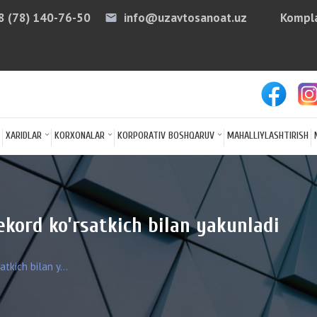
8 (78) 140-76-50
info@uzavtosanoat.uz
Kompla
email
arro
XARIDLAR
KORXONALAR
KORPORATIV BOSHQARUV
MAHALLIYLASHTIRISH
kord ko’rsatkich bilan yakunladi
tkich bilan y...