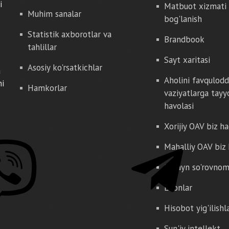
i
Matbuot xizmati 
Muhim sanalar
bog'lanish
Statistik axborotlar va
Brandbook
tahlillar
Sayt xaritasi
Asosiy ko'rsatkichlar
a
Aholini favqulod
hi
Hamkorlar
vaziyatlarga tayy
havolasi
Xorijiy OAV biz h
Mahalliy OAV biz
Onlayn so'rovno
E'lonlar
Hisobot yig'ilishl
Sun'iy intellekt