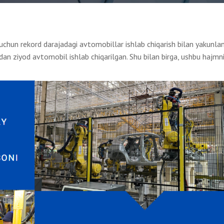
hun rekord darajadagi avtomobillar ishlab chiqarish bilan yakunland
an ziyod avtomobil ishlab chiqarilgan. Shu bilan birga, ushbu hajmn