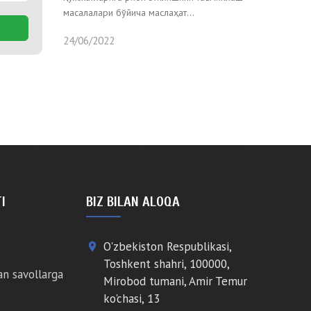
масалалари бўйича маслаҳат...
24/06/2022
I
BIZ BILAN ALOQA
O'zbekiston Respublikasi,
place
Toshkent shahri, 100000,
an savollarga
Mirobod tumani, Amir Temur
ko'chasi, 13