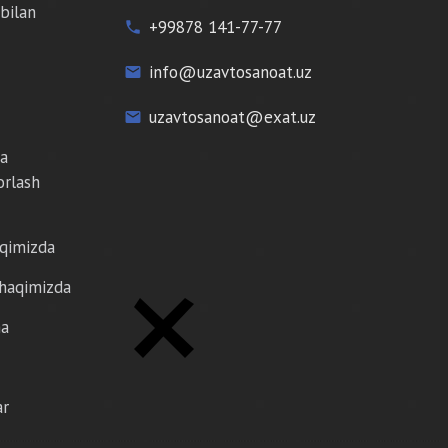
bilan
+99878 141-77-77
phone
info@uzavtosanoat.uz
email
uzavtosanoat@exat.uz
email
da
orlash
aqimizda
 haqimizda
ma
ar