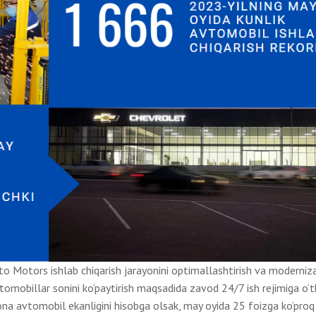
uto Motors ishlab chiqarish jarayonini optimallashtirish va moderniz
vtomobillar sonini ko‘paytirish maqsadida zavod 24/7 ish rejimiga o‘tk
na avtomobil ekanligini hisobga olsak, may oyida 25 foizga ko‘proq