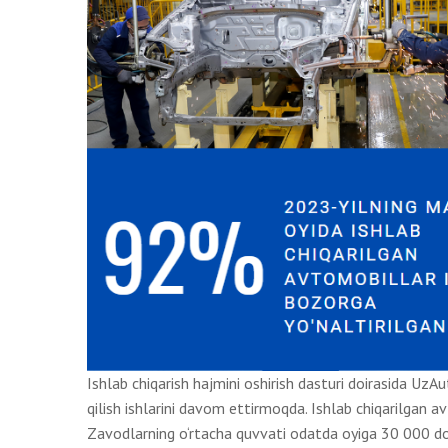
Ishlab chiqarish hajmini oshirish dasturi doirasida UzA
qilish ishlarini davom ettirmoqda. Ishlab chiqarilgan a
Zavodlarning o‘rtacha quvvati odatda oyiga 30 000 do