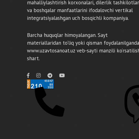
mahalliylashtirish korxonalari, dilerlik tashkilotlar
va boshqalar manfaatlarini ifodalovchi vertikal
integratsiyalashgan uch bosqichli kompaniya.
Barcha huquqlar himoyalangan. Sayt
materiallaridan to‘liq yoki qisman foydalanilgand
www.uzavtosanoat.uz veb-sayti manzili ko‘rsatilis
shart.