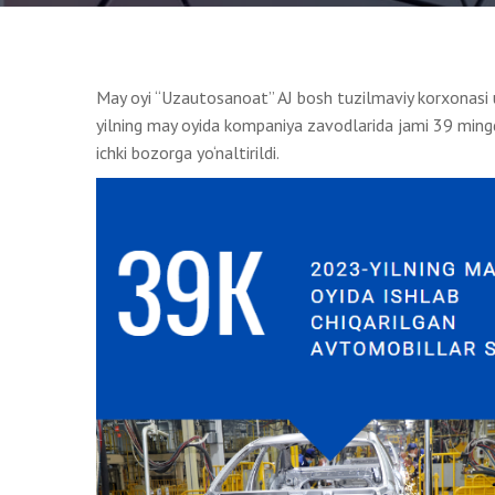
May oyi “Uzautosanoat” AJ bosh tuzilmaviy korxonasi uc
yilning may oyida kompaniya zavodlarida jami 39 mingd
ichki bozorga yo‘naltirildi.