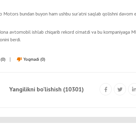
to Motors bundan buyon ham ushbu sur’atni saqlab qolishni davom e
ona avtomobil ishlab chiqarib rekord o’rnatdi va bu kompaniyaga 
nini berdi.
(0)
Yoqmadi (0)
thumb_down
Yangilikni bo'lishish (10301)