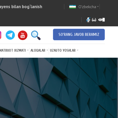
yens bilan bog‘lanish
O'zbekcha
w
expand_more
SO'RANG JAVOB BERAMIZ
MATBUOT XIZMATI
ALOQALAR
UZAUTO YOSHLAR