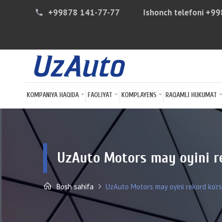
+99878 141-77-77
Ishonch telefoni
+99
phone
KOMPANIYA HAQIDA
FAOLIYAT
KOMPLAYENS
RAQAMLI HUKUMAT
UzAuto Motors may oyini re
Bosh sahifa
UzAuto Motors may oyini rekord ko’rsa