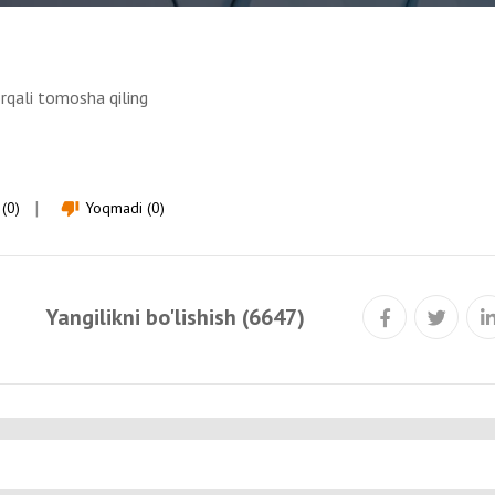
rqali tomosha qiling
(0)
Yoqmadi (0)
thumb_down
Yangilikni bo'lishish (6647)