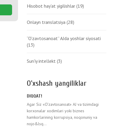
Hisobot hay'at yigilishlar
(19)
Onlayn translatsiya
(28)
“O‘zavtosanoat” AJda yoshlar siyosati
(13)
Sun'iy intellekt
(3)
O'xshash yangiliklar
DIQQAT!
Agar Siz «O‘zavtosanoat» AJ va tizimdagi
korxonalar xodimlari yoki biznes
hamkorlarining korrupsiya, noqonuniy va
nojo&lsq...