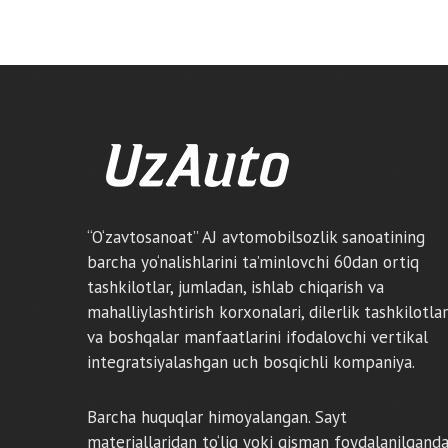
“O‘zavtosanoat” AJ avtomobilsozlik sanoatining
barcha yo‘nalishlarini ta’minlovchi 60dan ortiq
tashkilotlar, jumladan, ishlab chiqarish va
mahalliylashtirish korxonalari, dilerlik tashkilotlar
va boshqalar manfaatlarini ifodalovchi vertikal
integratsiyalashgan uch bosqichli kompaniya.
Barcha huquqlar himoyalangan. Sayt
materiallaridan to‘liq yoki qisman foydalanilgand