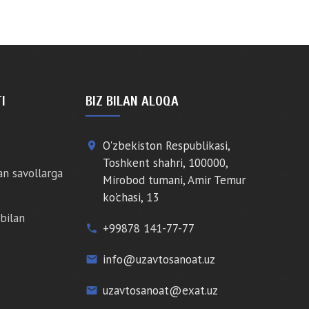
I
BIZ BILAN ALOQA
O'zbekiston Respublikasi,
place
Toshkent shahri, 100000,
an savollarga
Mirobod tumani, Amir Temur
ko'chasi, 13
bilan
+99878 141-77-77
phone
info@uzavtosanoat.uz
email
uzavtosanoat@exat.uz
email