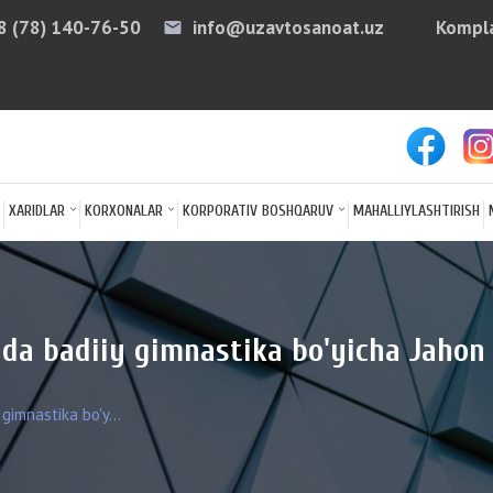
8 (78) 140-76-50
info@uzavtosanoat.uz
Kompla
email
arro
XARIDLAR
KORXONALAR
KORPORATIV BOSHQARUV
MAHALLIYLASHTIRISH
a badiiy gimnastika bo'yicha Jahon c
imnastika bo'y...