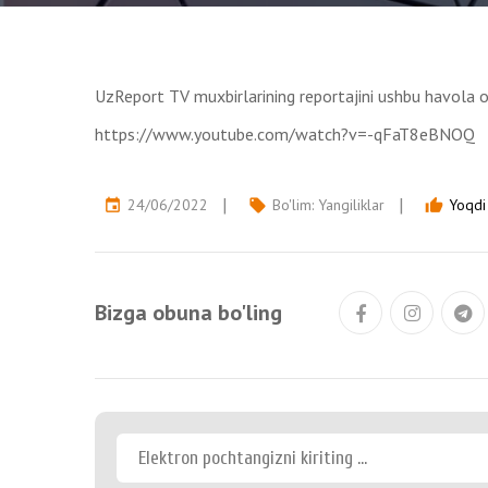
UzReport TV muxbirlarining reportajini ushbu havola o
https://www.youtube.com/watch?v=-qFaT8eBNOQ
24/06/2022
Bo'lim:
Yangiliklar
Yoqdi 
event
local_offer
thumb_up
Bizga obuna bo'ling