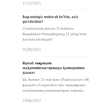
17/12/2025
Bayramingiz muborak boʻlsin, aziz
yurtdoshlar!
O'zavtosanoat jamoasi Oʻzbekiston
Respublikasi Mustaqilligining 32 yilligi bilan
barchani tabriklaydi!
01/09/2023
Ишлаб чиқаришни
маҳаллийлаштиришда ҳамкорликка
даъват
Шу йилнинг 26 май куни «Ўзавтосаноат» АЖ
қошидаги «Cooperation lab» тармоқлараро
кооперацияни ривожлантириш маркази...
24/06/2022