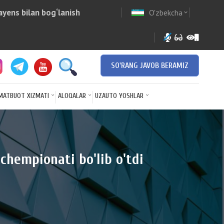
yens bilan bog‘lanish
O'zbekcha
w
expand_more
SO'RANG JAVOB BERAMIZ
MATBUOT XIZMATI
ALOQALAR
UZAUTO YOSHLAR
hempionati bo'lib o'tdi