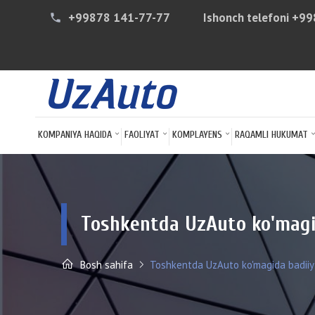
+99878 141-77-77
Ishonch telefoni
+99
phone
KOMPANIYA HAQIDA
FAOLIYAT
KOMPLAYENS
RAQAMLI HUKUMAT
Toshkentda UzAuto ko'magid
Bosh sahifa
Toshkentda UzAuto ko'magida badiiy g