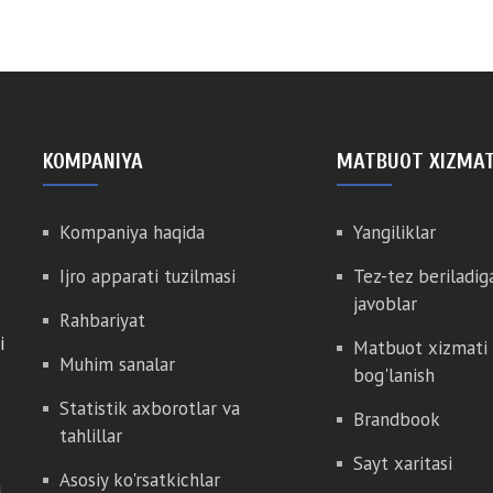
KOMPANIYA
MATBUOT XIZMAT
Kompaniya haqida
Yangiliklar
Ijro apparati tuzilmasi
Tez-tez beriladig
javoblar
Rahbariyat
i
Matbuot xizmati 
Muhim sanalar
bog'lanish
Statistik axborotlar va
Brandbook
tahlillar
Sayt xaritasi
Asosiy ko'rsatkichlar
a