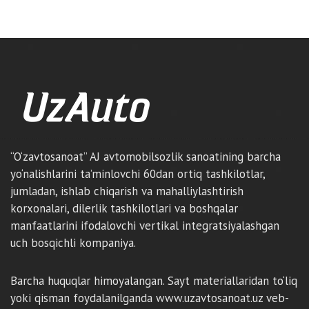
“O‘zavtosanoat” AJ avtomobilsozlik sanoatining barcha
yo‘nalishlarini ta’minlovchi 60dan ortiq tashkilotlar,
jumladan, ishlab chiqarish va mahalliylashtirish
korxonalari, dilerlik tashkilotlari va boshqalar
manfaatlarini ifodalovchi vertikal integratsiyalashgan
uch bosqichli kompaniya.
Barcha huquqlar himoyalangan. Sayt materiallaridan to‘liq
yoki qisman foydalanilganda www.uzavtosanoat.uz veb-