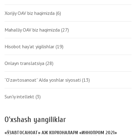
Xorijiy OAV biz haqimizda
(6)
Mahalliy OAV biz haqimizda
(27)
Hisobot hay'at yigilishlar
(19)
Onlayn translatsiya
(28)
“O‘zavtosanoat” AJda yoshlar siyosati
(13)
Sun'iy intellekt
(3)
O'xshash yangiliklar
«ЎЗАВТОСАНОАТ» АЖ КОРХОНАЛАРИ «ИННОПРОМ 2021»