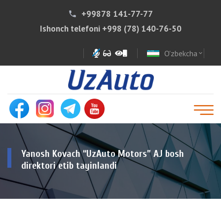
+99878 141-77-77
phone
Ishonch telefoni
+998 (78) 140-76-50
O'zbekcha
expand_more
Yanosh Kovach “UzAuto Motors” AJ bosh
direktori etib tayinlandi