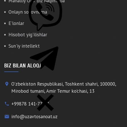
Mahalliy OAV biz haqimizda
Onlayn so'rovnoma
E'lonlar
Hisobot yig'ilishlar
Sun'iy intellekt
BIZ BILAN ALOQA
O'zbekiston Respublikasi, Toshkent shahri, 100000,
place
Mirobod tumani, Amir Temur ko'chasi, 13
+99878 141-77-77
phone
info@uzavtosanoat.uz
email