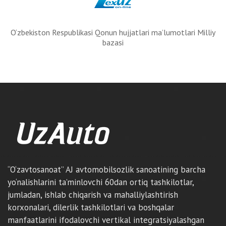
O‘zbekiston Respublikasi Qonun hujjatlari ma’lumotlari Milliy
bazasi
“O‘zavtosanoat” AJ avtomobilsozlik sanoatining barcha
yo‘nalishlarini ta’minlovchi 60dan ortiq tashkilotlar,
jumladan, ishlab chiqarish va mahalliylashtirish
korxonalari, dilerlik tashkilotlari va boshqalar
manfaatlarini ifodalovchi vertikal integratsiyalashgan