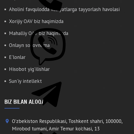
Aholini favqulodda vaziyatlarga tayyorlash havolasi
Xorijiy OAV biz haqimizda
Mahalliy OAV biz haqimizda
Onlayn so'rovnoma
E'lonlar
Hisobot yig'ilishlar
Sun'iy intellekt
BIZ BILAN ALOQA
O'zbekiston Respublikasi, Toshkent shahri, 100000,
place
Mirobod tumani, Amir Temur ko'chasi, 13