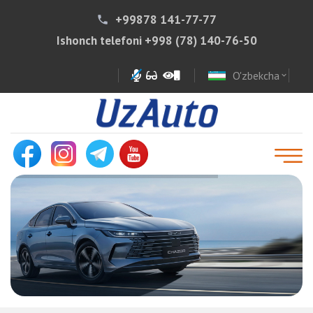
+99878 141-77-77
phone
Ishonch telefoni
+998 (78) 140-76-50
O'zbekcha
expand_more