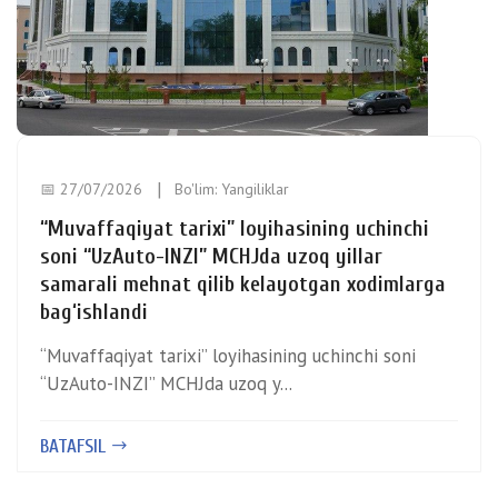
📅 27/07/2026
Bo'lim:
Yangiliklar
“Muvaffaqiyat tarixi” loyihasining uchinchi
soni “UzAuto-INZI” MCHJda uzoq yillar
samarali mehnat qilib kelayotgan xodimlarga
bag‘ishlandi
“Muvaffaqiyat tarixi” loyihasining uchinchi soni
“UzAuto-INZI” MCHJda uzoq y...
BATAFSIL