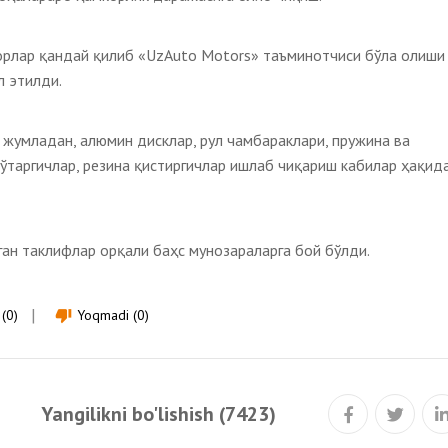
корлар қандай қилиб «UzAuto Motors» таъминотчиси бўла олиши
л этилди.
жумладан, алюмин дисклар, рул чамбараклари, пружина ва
кўтаргичлар, резина қистиргичлар ишлаб чиқариш кабилар ҳақид
ан таклифлар орқали баҳс мунозараларга бой бўлди.
(0)
Yoqmadi (0)
thumb_down
Yangilikni bo'lishish (7423)