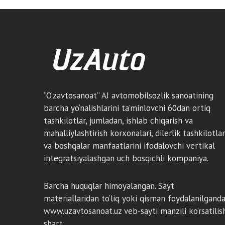
“O‘zavtosanoat” AJ avtomobilsozlik sanoatining
barcha yo‘nalishlarini ta’minlovchi 60dan ortiq
tashkilotlar, jumladan, ishlab chiqarish va
mahalliylashtirish korxonalari, dilerlik tashkilotlar
va boshqalar manfaatlarini ifodalovchi vertikal
integratsiyalashgan uch bosqichli kompaniya.
Barcha huquqlar himoyalangan. Sayt
materiallaridan to‘liq yoki qisman foydalanilgand
www.uzavtosanoat.uz veb-sayti manzili ko‘rsatilis
shart.