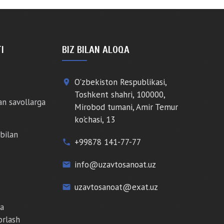
I
BIZ BILAN ALOQA
O'zbekiston Respublikasi,
place
Toshkent shahri, 100000,
an savollarga
Mirobod tumani, Amir Temur
ko'chasi, 13
bilan
+99878 141-77-77
phone
info@uzavtosanoat.uz
email
uzavtosanoat@exat.uz
email
da
orlash