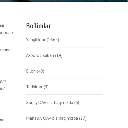
Bo'limlar
иш
корлар
Yangiliklar
(1665)
 кириш
Axborot xabari
(14)
E'lon
(40)
орт
Tadbirlar
(3)
ни
Xorijiy OAV biz haqimizda
(6)
Mahalliy OAV biz haqimizda
(27)
иш