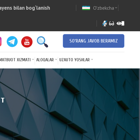
yens bilan bog‘lanish
O'zbekcha
w
expand_more
SO'RANG JAVOB BERAMIZ
MATBUOT XIZMATI
ALOQALAR
UZAUTO YOSHLAR
т