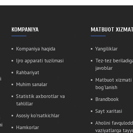
KOMPANIYA
MATBUOT XIZMAT
Kompaniya haqida
Yangiliklar
Ijro apparati tuzilmasi
Tez-tez beriladig
javoblar
Rahbariyat
i
Matbuot xizmati 
Muhim sanalar
bog'lanish
Statistik axborotlar va
Brandbook
tahlillar
Sayt xaritasi
Asosiy ko'rsatkichlar
a
Aholini favqulod
hi
Hamkorlar
vaziyatlarga tayy