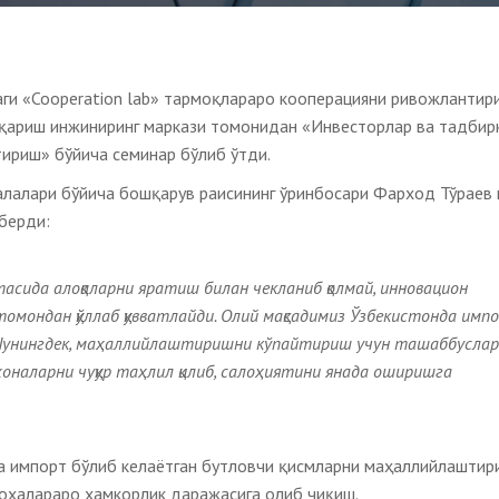
аги «Cooperation lab» тармоқлараро кооперацияни ривожлантир
қариш инжиниринг маркази томонидан «Инвесторлар ва тадбир
ириш» бўйича семинар бўлиб ўтди.
лалари бўйича бошқарув раисининг ўринбосари Фарход Тўраев
берди:
асида алоқаларни яратиш билан чекланиб қолмай, инновацион
омондан қўллаб қувватлайди. Олий мақсадимиз Ўзбекистонда имп
унингдек, маҳаллийлаштиришни кўпайтириш учун ташаббуслар
хоналарни чуқур таҳлил қилиб, салоҳиятини янада оширишга
да импорт бўлиб келаётган бутловчи қисмларни маҳаллийлаштир
оҳалараро ҳамкорлик даражасига олиб чиқиш.