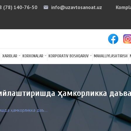
8 (78) 140-76-50
info@uzavtosanoat.uz
Kompla
email
arro
XARIDLAR
KORXONALAR
KORPORATIV BOSHQARUV
MAHALLIYLASHTIRISH
ийлаштиришда ҳамкорликка даъва
шда ҳамкорликка даъ...