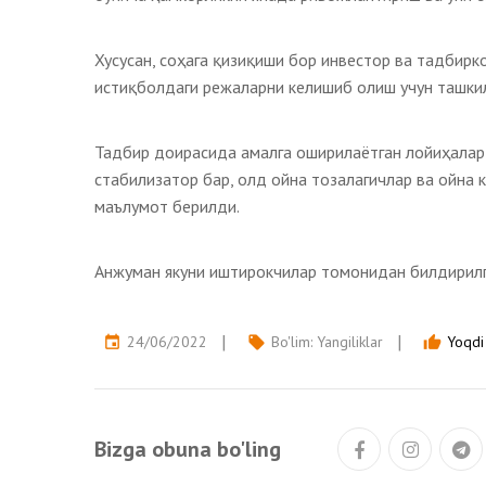
Хусусан, соҳага қизиқиши бор инвестор ва тадбир
истиқболдаги режаларни келишиб олиш учун ташки
Тадбир доирасида амалга оширилаётган лойиҳалар 
стабилизатор бар, олд ойна тозалагичлар ва ойна 
маълумот берилди.
Анжуман якуни иштирокчилар томонидан билдирилг
24/06/2022
Bo'lim:
Yangiliklar
Yoqdi 
event
local_offer
thumb_up
Bizga obuna bo'ling