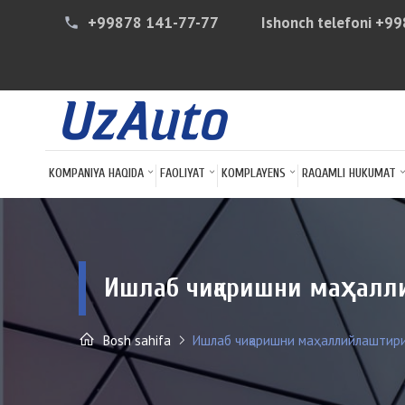
+99878 141-77-77
Ishonch telefoni
+99
phone
KOMPANIYA HAQIDA
FAOLIYAT
KOMPLAYENS
RAQAMLI HUKUMAT
Ишлаб чиқаришни маҳалл
Bosh sahifa
Ишлаб чиқаришни маҳаллийлаштири