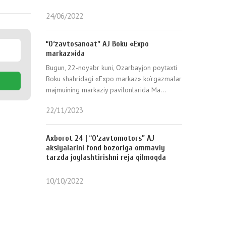
24/06/2022
“O‘zavtosanoat” AJ Boku «Expo
markaz»ida
Bugun, 22-noyabr kuni, Ozarbayjon poytaxti
Boku shahridagi «Expo markaz» ko‘rgazmalar
majmuining markaziy pavilonlarida Ma...
22/11/2023
Axborot 24 | “O‘zavtomotors” AJ
aksiyalarini fond bozoriga ommaviy
tarzda joylashtirishni reja qilmoqda
10/10/2022