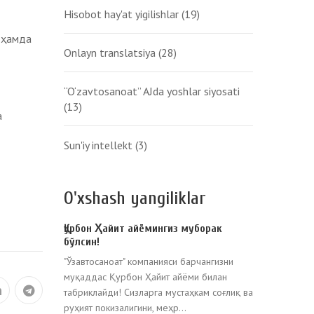
Hisobot hay'at yigilishlar
(19)
 ҳамда
Onlayn translatsiya
(28)
“O‘zavtosanoat” AJda yoshlar siyosati
(13)
а
Sun'iy intellekt
(3)
O'xshash yangiliklar
Қурбон Ҳайит айёмингиз муборак
бўлсин!
"Ўзавтосаноат" компанияси барчангизни
муқаддас Қурбон Ҳайит айёми билан
табриклайди! Сизларга мустаҳкам соғлиқ ва
руҳият покизалигини, меҳр...