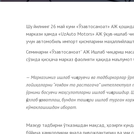
Шу йилнинг 26 май куни «Ўзавтосаноат» АЖ қошид
маркази ҳамда «UzAuto Motors» АЖ ўқув-ишлаб чи
учун автомобиль импорт қисмларини маҳаллийлашт
Семинарни «Ўзавтосаноат” АЖ Ишлаб чиқариш маса
сўзида қисқача марказ фаолияти ҳақида маълумот 
—
Марказимиз ишлаб чиқарувчи ва тадбиркорлар ўрт
лойиҳаларни “ғоядан то растагача” интеллектуал т
ўрнини босувчи маҳсулотларни ишлаб чиқаришдир
.
Ш
қўллаб-қувватлаш, бундан ташқари ишлаб турган кор
кўмаклашишдан иборат
.
Мазкур тадбирни ўтказишдан мақсад, ҳозирги кун
бўйича ҳамкорликни янада ривожлантириш ва уни с