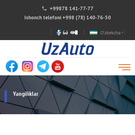
+99878 141-77-77
phone
Ishonch telefoni
+998 (78) 140-76-50
O'zbekcha
expand_more
Yangiliklar