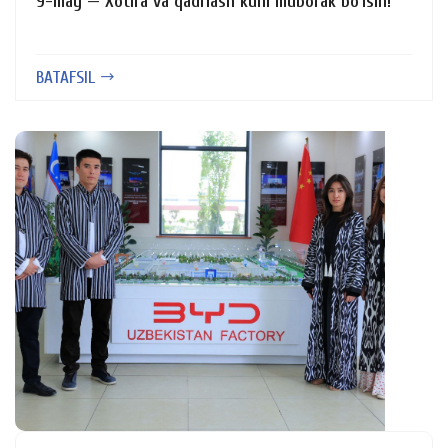
9-may — Xotira va qadrlash kuni muborak bo‘lsin!
BATAFSIL