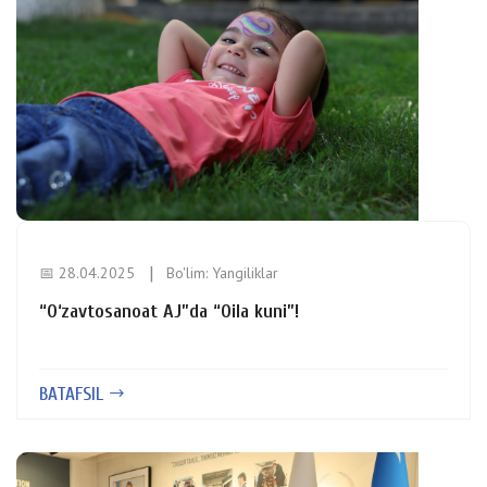
📅 28.04.2025
Bo'lim:
Yangiliklar
“O‘zavtosanoat AJ”da “Oila kuni”!
BATAFSIL