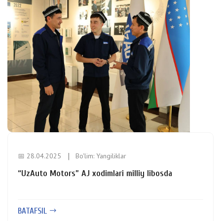
📅 28.04.2025
Bo'lim:
Yangiliklar
“UzAuto Motors” AJ xodimlari milliy libosda
BATAFSIL