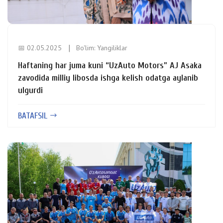
📅 02.05.2025
Bo'lim:
Yangiliklar
Haftaning har juma kuni “UzAuto Motors” AJ Asaka
zavodida milliy libosda ishga kelish odatga aylanib
ulgurdi
BATAFSIL