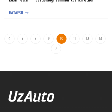
kashf etish” mavzusidagi seminar tashkil etildi
BATAFSIL
7
8
9
10
11
12
13