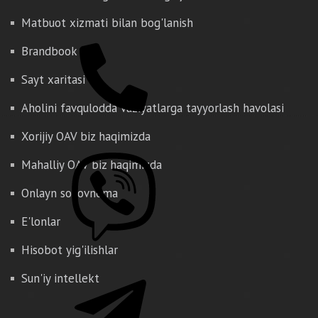
Matbuot xizmati bilan bog'lanish
Brandbook
Sayt xaritasi
Aholini favqulodda vaziyatlarga tayyorlash havolasi
Xorijiy OAV biz haqimizda
Mahalliy OAV biz haqimizda
Onlayn so'rovnoma
E'lonlar
Hisobot yig'ilishlar
Sun'iy intellekt