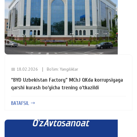
📅 18.02.2026
Bo'lim:
Yangiliklar
“BYD Uzbekistan Factory” MChJ QKda korrupsiyaga
qarshi kurash bo‘yicha trening o‘tkazildi
BATAFSIL