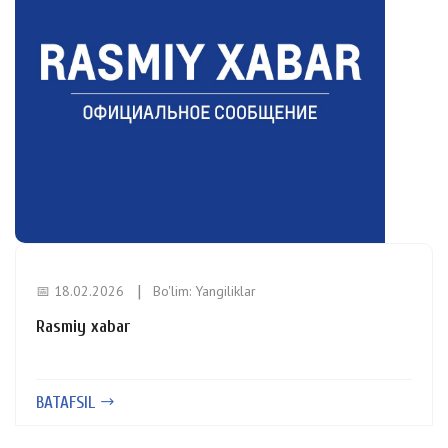
📅 18.02.2026
Bo'lim:
Yangiliklar
Rasmiy xabar
BATAFSIL