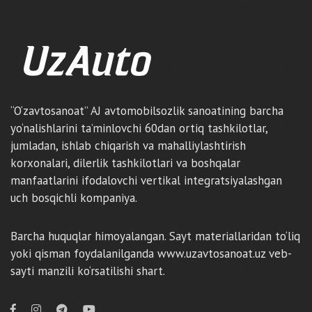
“O‘zavtosanoat” AJ avtomobilsozlik sanoatining barcha
yo‘nalishlarini ta’minlovchi 60dan ortiq tashkilotlar,
jumladan, ishlab chiqarish va mahalliylashtirish
korxonalari, dilerlik tashkilotlari va boshqalar
manfaatlarini ifodalovchi vertikal integratsiyalashgan
uch bosqichli kompaniya.
Barcha huquqlar himoyalangan. Sayt materiallaridan to‘liq
yoki qisman foydalanilganda www.uzavtosanoat.uz veb-
sayti manzili ko‘rsatilishi shart.