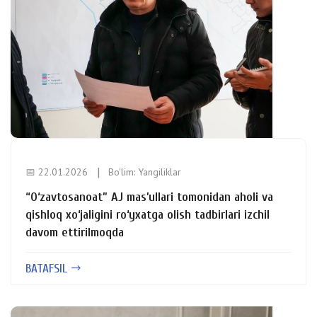
📅 22.01.2026
Bo'lim:
Yangiliklar
“O‘zavtosanoat” AJ mas’ullari tomonidan aholi va
qishloq xo‘jaligini ro‘yxatga olish tadbirlari izchil
davom ettirilmoqda
BATAFSIL