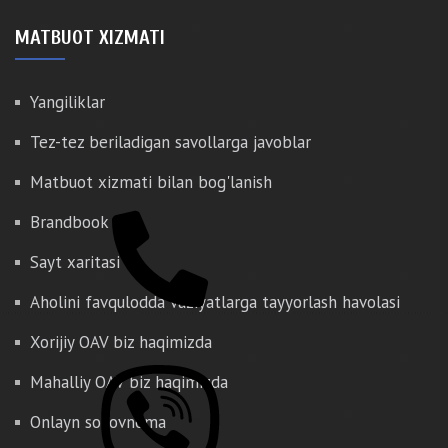
MATBUOT XIZMATI
Yangiliklar
Tez-tez beriladigan savollarga javoblar
Matbuot xizmati bilan bog'lanish
Brandbook
Sayt xaritasi
Aholini favqulodda vaziyatlarga tayyorlash havolasi
Xorijiy OAV biz haqimizda
Mahalliy OAV biz haqimizda
Onlayn so'rovnoma