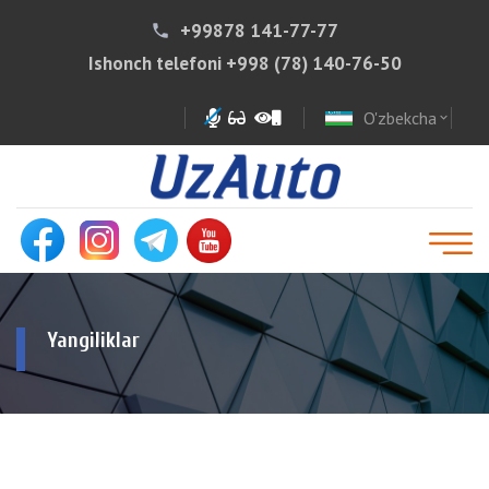
+99878 141-77-77
phone
Ishonch telefoni
+998 (78) 140-76-50
O'zbekcha
expand_more
Yangiliklar