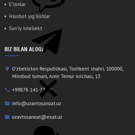
E'lonlar
Hisobot yig'ilishlar
Sun'iy intellekt
BIZ BILAN ALOQA
O'zbekiston Respublikasi, Toshkent shahri, 100000,
place
Mirobod tumani, Amir Temur ko'chasi, 13
+99878 141-77-77
phone
info@uzavtosanoat.uz
email
uzavtosanoat@exat.uz
email