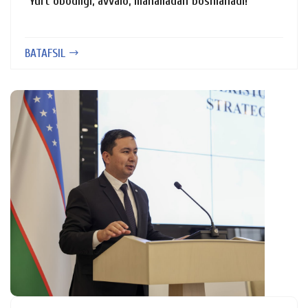
“Yurt obodligi, avvalo, mahalladan boshlanadi!”
BATAFSIL