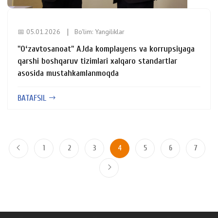
📅 05.01.2026
Bo'lim:
Yangiliklar
"Oʻzavtosanoat" AJda komplayens va korrupsiyaga
qarshi boshqaruv tizimlari xalqaro standartlar
asosida mustahkamlanmoqda
BATAFSIL
1
2
3
4
5
6
7