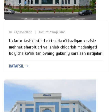
📅 24/06/2022
Bo'lim:
Yangiliklar
UzAuto tashkilotlari o’rtasida o’tkazilgan xavfsiz
mehnat sharoitlari va ishlab chiqarish madaniyati
bo'yicha ko‘rik tanlovning yakuniy saralash natijalari
BATAFSIL