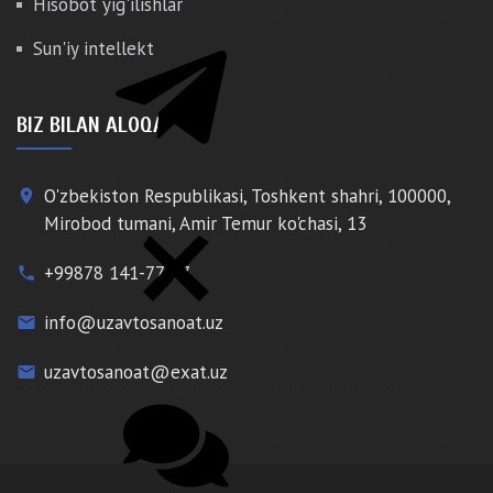
Hisobot yig'ilishlar
Sun'iy intellekt
BIZ BILAN ALOQA
O'zbekiston Respublikasi, Toshkent shahri, 100000,
place
Mirobod tumani, Amir Temur ko'chasi, 13
+99878 141-77-77
phone
info@uzavtosanoat.uz
email
uzavtosanoat@exat.uz
email