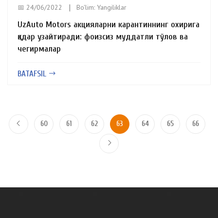
📅 24/06/2022
Bo'lim:
Yangiliklar
UzAuto Motors акцияларни карантиннинг охирига
қадар узайтиради: фоизсиз муддатли тўлов ва
чегирмалар
BATAFSIL
60
61
62
63
64
65
66