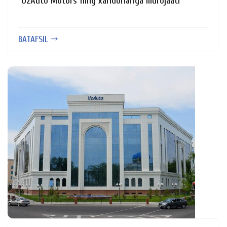
"UzAuto Motors"ning xaridorlariga murojaati
BATAFSIL