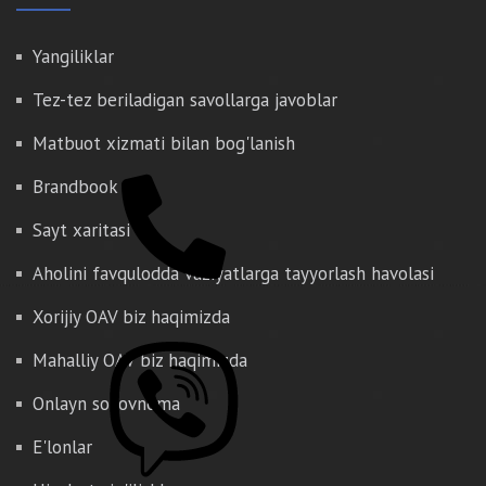
Yangiliklar
Tez-tez beriladigan savollarga javoblar
Matbuot xizmati bilan bog'lanish
Brandbook
Sayt xaritasi
Aholini favqulodda vaziyatlarga tayyorlash havolasi
Xorijiy OAV biz haqimizda
Mahalliy OAV biz haqimizda
Onlayn so'rovnoma
E'lonlar