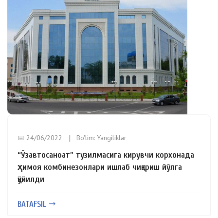
📅 24/06/2022
Bo'lim:
Yangiliklar
“Ўзавтосаноат” тузилмасига кирувчи корхонада
ҳимоя комбинезонлари ишлаб чиқариш йўлга
қўйилди
BATAFSIL