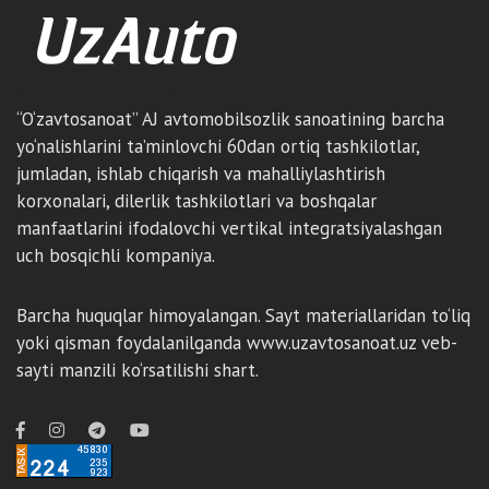
“O‘zavtosanoat” AJ avtomobilsozlik sanoatining barcha
yo‘nalishlarini ta’minlovchi 60dan ortiq tashkilotlar,
jumladan, ishlab chiqarish va mahalliylashtirish
korxonalari, dilerlik tashkilotlari va boshqalar
manfaatlarini ifodalovchi vertikal integratsiyalashgan
uch bosqichli kompaniya.
Barcha huquqlar himoyalangan. Sayt materiallaridan to‘liq
yoki qisman foydalanilganda www.uzavtosanoat.uz veb-
sayti manzili ko‘rsatilishi shart.