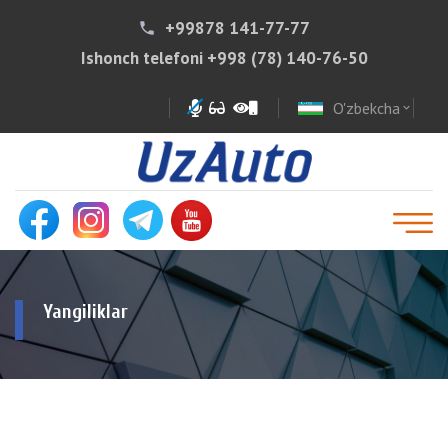
+99878 141-77-77
phone
Ishonch telefoni
+998 (78) 140-76-50
O'zbekcha
expand_more
Yangiliklar