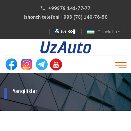
+99878 141-77-77
phone
Ishonch telefoni
+998 (78) 140-76-50
O'zbekcha
expand_more
Yangiliklar