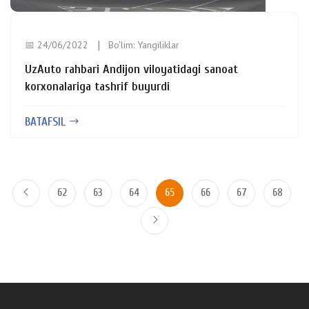
📅 24/06/2022
Bo'lim:
Yangiliklar
UzAuto rahbari Andijon viloyatidagi sanoat
korxonalariga tashrif buyurdi
BATAFSIL
62
63
64
65
66
67
68