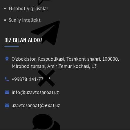
Hisobot yig'ilishlar
Sun'iy intellekt
BIZ BILAN ALOQA
O'zbekiston Respublikasi, Toshkent shahri, 100000,
place
Mirobod tumani, Amir Temur ko'chasi, 13
+99878 141-77-77
phone
info@uzavtosanoat.uz
email
uzavtosanoat@exat.uz
email