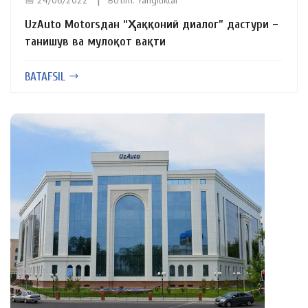
📅 24/06/2022
Bo'lim:
Yangiliklar
UzAuto Motorsдан “Ҳаққоний диалог” дастури –
танишув ва мулоқот вақти
BATAFSIL