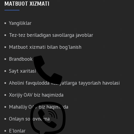
MATBUOT XIZMATI
Yangiliklar
Tez-tez beriladigan savollarga javoblar
Matbuot xizmati bilan bog'lanish
Brandbook
Sayt xaritasi
Aholini favqulodda vaziyatlarga tayyorlash havolasi
Xorijiy OAV biz haqimizda
Mahalliy OAV biz haqimizda
Onlayn so'rovnoma
E'lonlar