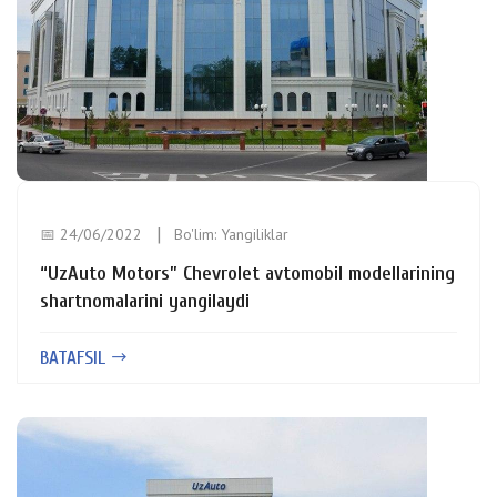
📅 24/06/2022
Bo'lim:
Yangiliklar
“UzAuto Motors” Chevrolet avtomobil modellarining
shartnomalarini yangilaydi
BATAFSIL