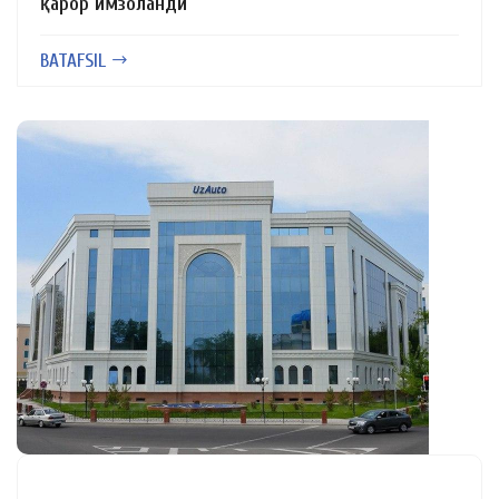
қарор имзоланди
BATAFSIL