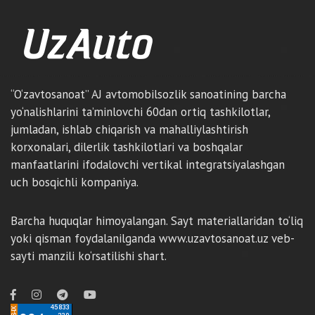
“O‘zavtosanoat” AJ avtomobilsozlik sanoatining barcha
yo‘nalishlarini ta’minlovchi 60dan ortiq tashkilotlar,
jumladan, ishlab chiqarish va mahalliylashtirish
korxonalari, dilerlik tashkilotlari va boshqalar
manfaatlarini ifodalovchi vertikal integratsiyalashgan
uch bosqichli kompaniya.
Barcha huquqlar himoyalangan. Sayt materiallaridan to‘liq
yoki qisman foydalanilganda www.uzavtosanoat.uz veb-
sayti manzili ko‘rsatilishi shart.