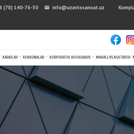
8 (78) 140-76-50
info@uzavtosanoat.uz
Kompla
email
arro
XARIDLAR
KORXONALAR
KORPORATIV BOSHQARUV
MAHALLIYLASHTIRISH