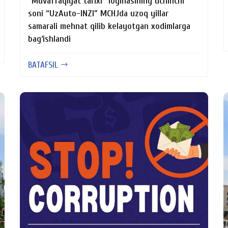
“Muvaffaqiyat tarixi” loyihasining uchinchi
soni “UzAuto-INZI” MCHJda uzoq yillar
samarali mehnat qilib kelayotgan xodimlarga
bag‘ishlandi
BATAFSIL