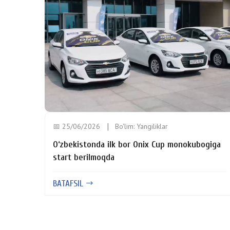
📅 25/06/2026
Bo'lim:
Yangiliklar
O‘zbekistonda ilk bor Onix Cup monokubogiga
start berilmoqda
BATAFSIL