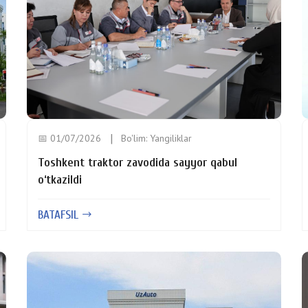
📅 01/07/2026
Bo'lim:
Yangiliklar
Toshkent traktor zavodida sayyor qabul
o‘tkazildi
BATAFSIL