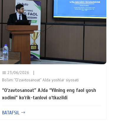
📅 23/06/2026
Bo'lim:
“O‘zavtosanoat” AJda yoshlar siyosati
“O‘zavtosanoat” AJda “Yilning eng faol yosh
xodimi” ko‘rik-tanlovi o‘tkazildi
BATAFSIL