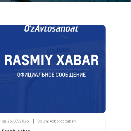
📅 26/07/2026
Bo'lim:
Axborot xabari