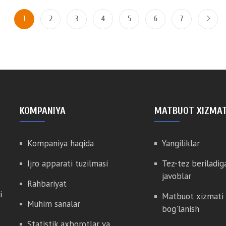
1
2
3
4
5
6
7
KOMPANIYA
MATBUOT XIZMAT
Kompaniya haqida
Yangiliklar
Ijro apparati tuzilmasi
Tez-tez beriladig
javoblar
Rahbariyat
i
Matbuot xizmati 
Muhim sanalar
bog'lanish
Statistik axborotlar va