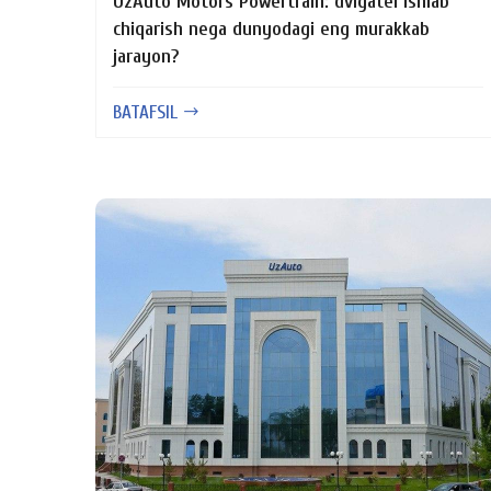
UzAuto Motors Powertrain: dvigatel ishlab
chiqarish nega dunyodagi eng murakkab
jarayon?
BATAFSIL