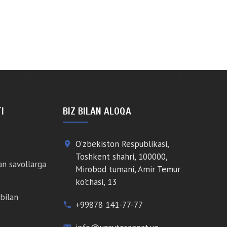
I
BIZ BILAN ALOQA
O'zbekiston Respublikasi,
place
Toshkent shahri, 100000,
an savollarga
Mirobod tumani, Amir Temur
ko'chasi, 13
bilan
+99878 141-77-77
phone