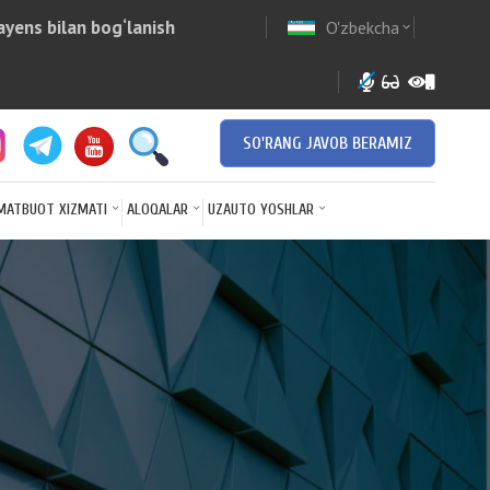
yens bilan bog‘lanish
O'zbekcha
w
expand_more
SO'RANG JAVOB BERAMIZ
MATBUOT XIZMATI
ALOQALAR
UZAUTO YOSHLAR