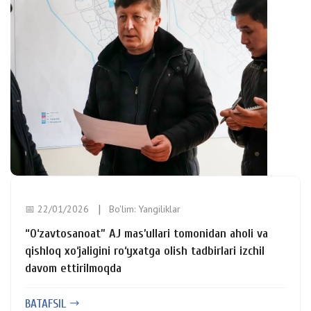
📅 22/01/2026
Bo'lim:
Yangiliklar
“O‘zavtosanoat” AJ mas’ullari tomonidan aholi va
qishloq xo‘jaligini ro‘yxatga olish tadbirlari izchil
davom ettirilmoqda
BATAFSIL