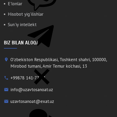
E'lonlar
Hisobot yig'ilishlar
Sun'iy intellekt
BIZ BILAN ALOQA
O'zbekiston Respublikasi, Toshkent shahri, 100000,
place
Mirobod tumani, Amir Temur ko'chasi, 13
+99878 141-77-77
phone
info@uzavtosanoat.uz
email
uzavtosanoat@exat.uz
email