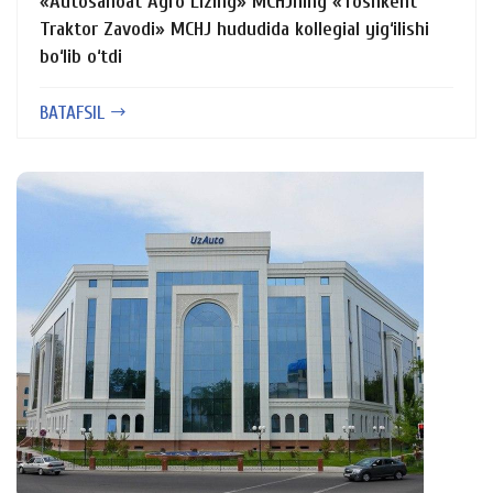
«Autosanoat Agro Lizing» MCHJning «Toshkent
Traktor Zavodi» MCHJ hududida kollegial yig‘ilishi
bo‘lib o‘tdi
BATAFSIL