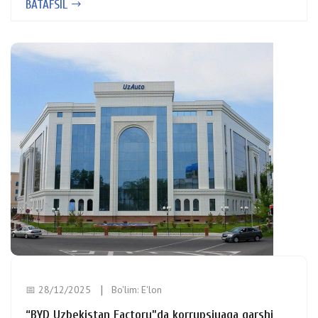
BATAFSIL
📅 28/12/2025
Bo'lim:
E'lon
“BYD Uzbekistan Factory”da korrupsiyaga qarshi