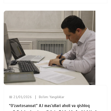
📅 21/01/2026
Bo'lim:
Yangiliklar
“O‘zavtosanoat” AJ mas’ullari aholi va qishloq