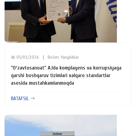
📅 05/01/2026
Bo'lim:
Yangiliklar
"Oʻzavtosanoat" AJda komplayens va korrupsiyaga
qarshi boshqaruv tizimlari xalqaro standartlar
asosida mustahkamlanmoqda
BATAFSIL