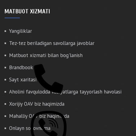
MATBUOT XIZMATI
Yangiliklar
Tez-tez beriladigan savollarga javoblar
Matbuot xizmati bilan bog'lanish
Brandbook
Sayt xaritasi
Aholini favqulodda vaziyatlarga tayyorlash havolasi
Xorijiy OAV biz haqimizda
Mahalliy OAV biz haqimizda
Onlayn so'rovnoma