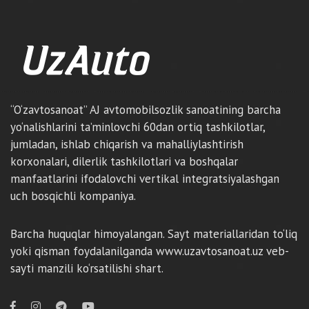
“O‘zavtosanoat” AJ avtomobilsozlik sanoatining barcha
yo‘nalishlarini ta’minlovchi 60dan ortiq tashkilotlar,
jumladan, ishlab chiqarish va mahalliylashtirish
korxonalari, dilerlik tashkilotlari va boshqalar
manfaatlarini ifodalovchi vertikal integratsiyalashgan
uch bosqichli kompaniya.
Barcha huquqlar himoyalangan. Sayt materiallaridan to‘liq
yoki qisman foydalanilganda www.uzavtosanoat.uz veb-
sayti manzili ko‘rsatilishi shart.