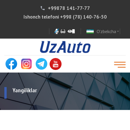
+99878 141-77-77
phone
Ishonch telefoni
+998 (78) 140-76-50
O'zbekcha
expand_more
Yangiliklar