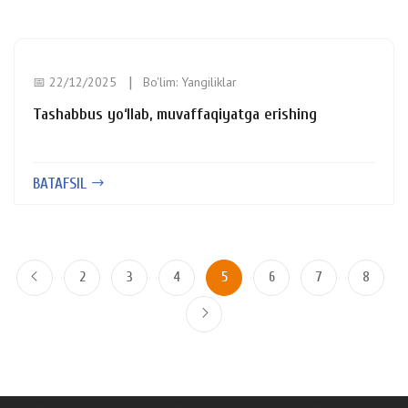
📅 22/12/2025
Bo'lim:
Yangiliklar
Tashabbus yo‘llab, muvaffaqiyatga erishing
BATAFSIL
2
3
4
5
6
7
8