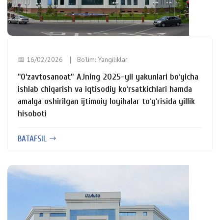
📅 16/02/2026
Bo'lim:
Yangiliklar
"O‘zavtosanoat” AJning 2025-yil yakunlari bo‘yicha
ishlab chiqarish va iqtisodiy ko‘rsatkichlari hamda
amalga oshirilgan ijtimoiy loyihalar to‘g‘risida yillik
hisoboti
BATAFSIL