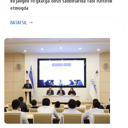
xo‘jaligini ro‘yxatga olish tadbirlarida faol ishtirok
etmoqda
BATAFSIL