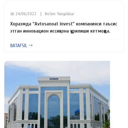
📅 24/06/2022
Bo'lim:
Yangiliklar
Хоразмда “Avtosanoat invest” компанияси таъсис
этган инновацион иссиқхона қурилиши кетмоқда.
BATAFSIL