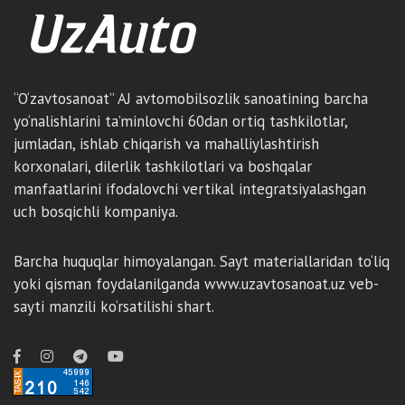
“O‘zavtosanoat” AJ avtomobilsozlik sanoatining barcha
yo‘nalishlarini ta’minlovchi 60dan ortiq tashkilotlar,
jumladan, ishlab chiqarish va mahalliylashtirish
korxonalari, dilerlik tashkilotlari va boshqalar
manfaatlarini ifodalovchi vertikal integratsiyalashgan
uch bosqichli kompaniya.
Barcha huquqlar himoyalangan. Sayt materiallaridan to‘liq
yoki qisman foydalanilganda www.uzavtosanoat.uz veb-
sayti manzili ko‘rsatilishi shart.