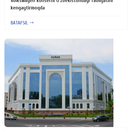
Volkswagen konserni O’zbekistondagi faoliyatini
kengaytirmoqda
BATAFSIL