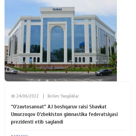
📅 24/06/2022
Bo'lim:
Yangiliklar
“O‘zavtosanoat” AJ boshqaruv raisi Shavkat
Umurzoqov O‘zbekiston gimnastika federatsiyasi
prezidenti etib saylandi