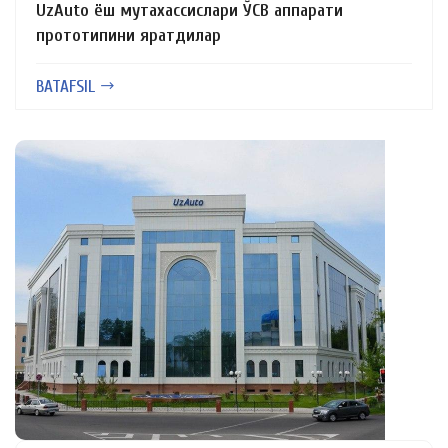
UzAuto ёш мутахассислари ЎСВ аппарати
прототипини яратдилар
BATAFSIL