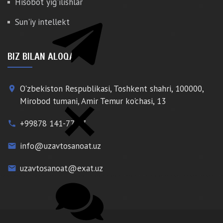
Hisobot yig'ilishlar
Sun'iy intellekt
BIZ BILAN ALOQA
O'zbekiston Respublikasi, Toshkent shahri, 100000,
place
Mirobod tumani, Amir Temur ko'chasi, 13
+99878 141-77-77
phone
info@uzavtosanoat.uz
email
uzavtosanoat@exat.uz
email