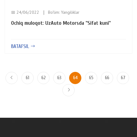
📅 24/06/2022
Bo'lim:
Yangiliklar
Ochiq muloqot: UzAuto Motorsda "Sifat kuni"
BATAFSIL
61
62
63
64
65
66
67