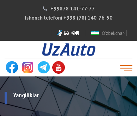
+99878 141-77-77
phone
Ishonch telefoni
+998 (78) 140-76-50
O'zbekcha
expand_more
Yangiliklar