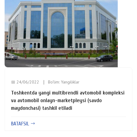
📅 24/06/2022
Bo'lim:
Yangiliklar
Toshkentda yangi multibrendli avtomobil kompleksi
va avtomobil onlayn-marketpleysi (savdo
maydonchasi) tashkil etiladi
BATAFSIL