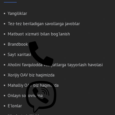
Yangiliklar
Tez-tez beriladigan savollarga javoblar
Matbuot xizmati bilan bog'lanish
Brandbook
Sayt xaritasi
Aholini favqulodda vaziyatlarga tayyorlash havolasi
Xorijiy OAV biz haqimizda
Mahalliy OAV biz haqimizda
Onlayn so'rovnoma
E'lonlar