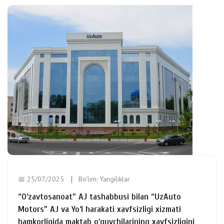
📅 25/07/2025
Bo'lim:
Yangiliklar
“O‘zavtosanoat” AJ tashabbusi bilan “UzAuto
Motors” AJ va Yo‘l harakati xavfsizligi xizmati
hamkorligida maktab o‘quvchilarining xavfsizligini