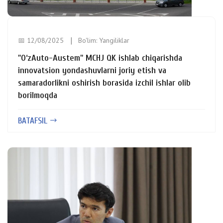
📅 12/08/2025
Bo'lim:
Yangiliklar
"O‘zAuto-Austem" MCHJ QK ishlab chiqarishda
innovatsion yondashuvlarni joriy etish va
samaradorlikni oshirish borasida izchil ishlar olib
borilmoqda
BATAFSIL