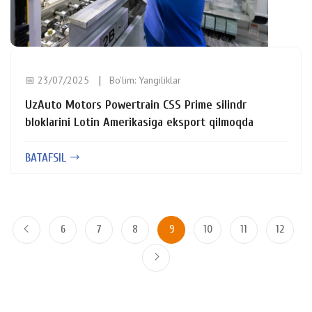
📅 23/07/2025
Bo'lim:
Yangiliklar
UzAuto Motors Powertrain CSS Prime silindr
bloklarini Lotin Amerikasiga eksport qilmoqda
BATAFSIL
6
7
8
9
10
11
12