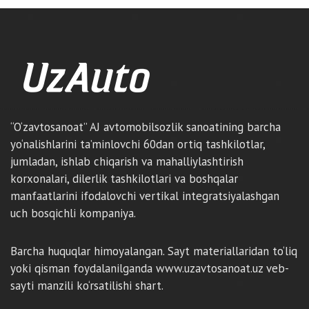
“O‘zavtosanoat” AJ avtomobilsozlik sanoatining barcha
yo‘nalishlarini ta’minlovchi 60dan ortiq tashkilotlar,
jumladan, ishlab chiqarish va mahalliylashtirish
korxonalari, dilerlik tashkilotlari va boshqalar
manfaatlarini ifodalovchi vertikal integratsiyalashgan
uch bosqichli kompaniya.
Barcha huquqlar himoyalangan. Sayt materiallaridan to‘liq
yoki qisman foydalanilganda www.uzavtosanoat.uz veb-
sayti manzili ko‘rsatilishi shart.