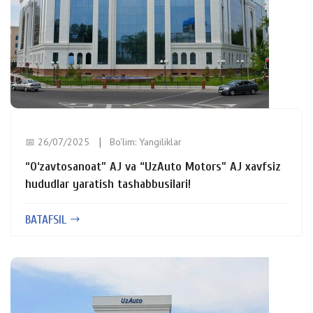
📅 26/07/2025
Bo'lim:
Yangiliklar
“O‘zavtosanoat” AJ va “UzAuto Motors” AJ xavfsiz
hududlar yaratish tashabbusilari!
BATAFSIL