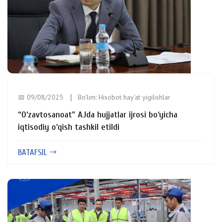
📅 09/08/2025
Bo'lim:
Hisobot hay'at yigilishlar
“O‘zavtosanoat” AJda hujjatlar ijrosi bo‘yicha
iqtisodiy o‘qish tashkil etildi
BATAFSIL