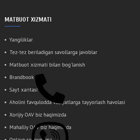
MATBUOT XIZMATI
Yangiliklar
Tez-tez beriladigan savollarga javoblar
Matbuot xizmati bilan bog'lanish
Brandbook
Sayt xaritasi
Aholini favqulodda vaziyatlarga tayyorlash havolasi
Xorijiy OAV biz haqimizda
Mahalliy OAV biz haqimizda
Onlayn so'rovnoma