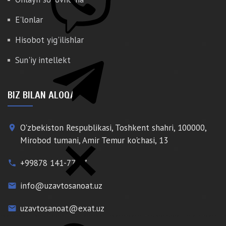
E'lonlar
Hisobot yig'ilishlar
Sun'iy intellekt
BIZ BILAN ALOQA
O'zbekiston Respublikasi, Toshkent shahri, 100000,
place
Mirobod tumani, Amir Temur ko'chasi, 13
+99878 141-77-77
phone
info@uzavtosanoat.uz
email
uzavtosanoat@exat.uz
email