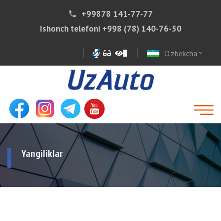
+99878 141-77-77
phone
Ishonch telefoni
+998 (78) 140-76-50
O'zbekcha
expand_more
Yangiliklar